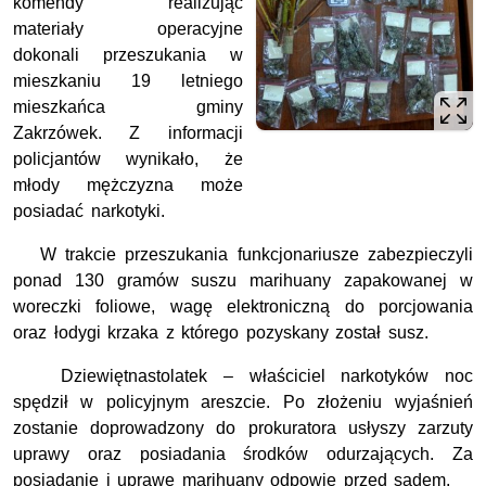
komendy realizując
materiały operacyjne
dokonali przeszukania w
mieszkaniu 19 letniego
mieszkańca gminy
Zakrzówek. Z informacji
policjantów wynikało, że
młody mężczyzna może
posiadać narkotyki.
W trakcie przeszukania funkcjonariusze zabezpieczyli
ponad 130 gramów suszu marihuany zapakowanej w
woreczki foliowe, wagę elektroniczną do porcjowania
oraz łodygi krzaka z którego pozyskany został susz.
Dziewiętnastolatek – właściciel narkotyków noc
spędził w policyjnym areszcie. Po złożeniu wyjaśnień
zostanie doprowadzony do prokuratora usłyszy zarzuty
uprawy oraz posiadania środków odurzających. Za
posiadanie i uprawę marihuany odpowie przed sądem.