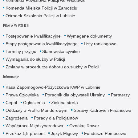
Komenda Powiatowa Policji we Włodawie
Komenda Miejska Policji w Zamościu
Ośrodek Szkolenia Policji w Lublinie
PRACA W POLICJI
Postępowanie kwalifikacyjne
Wymagane dokumenty
Etapy postępowania kwalifikacyjnego
Listy rankingowe
Terminy przyjęć
Stanowiska cywilne
Wymagania do służby w Policji
Zmiany w procedurze doboru do służby w Policji
Informacje
Kasa Zapomogowo-Pożyczkowa KWP w Lublinie
Prawa Człowieka
Poradnik dla obywateli Ukrainy
Partnerzy
Cepol
Ogłoszenia
Zielona strefa
Oddziały o Profilu Mundurowym
Sprawy Kadrowe i Finansowe
Zagrożenia
Porady dla Policjantów
Współpraca Międzynarodowa
Oznakuj Rower
Przekaż 1,5 procent
Język Migowy
Fundusze Pomocowe