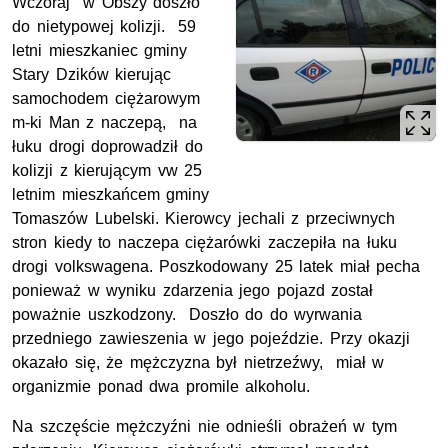
Wczoraj w Obszy doszło
do nietypowej kolizji. 59
letni mieszkaniec gminy
Stary Dzików kierując
samochodem ciężarowym
m-ki Man z naczepą, na
łuku drogi doprowadził do
kolizji z kierującym vw 25
letnim mieszkańcem gminy
Tomaszów Lubelski. Kierowcy jechali z przeciwnych
stron kiedy to naczepa ciężarówki zaczepiła na łuku
drogi volkswagena. Poszkodowany 25 latek miał pecha
ponieważ w wyniku zdarzenia jego pojazd został
poważnie uszkodzony. Doszło do do wyrwania
przedniego zawieszenia w jego pojeździe. Przy okazji
okazało się, że mężczyzna był nietrzeźwy, miał w
organizmie ponad dwa promile alkoholu.
Na szczęście mężczyźni nie odnieśli obrażeń w tym