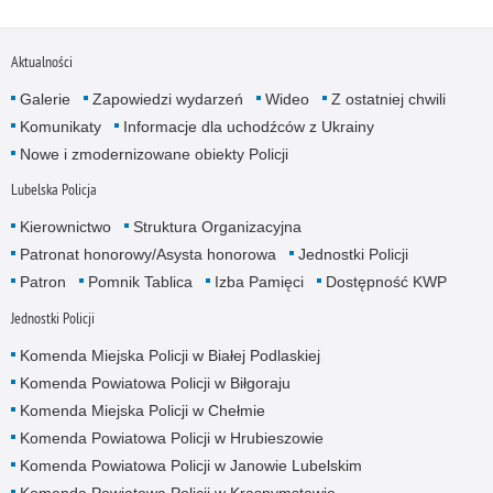
Aktualności
Galerie
Zapowiedzi wydarzeń
Wideo
Z ostatniej chwili
Komunikaty
Informacje dla uchodźców z Ukrainy
Nowe i zmodernizowane obiekty Policji
Lubelska Policja
Kierownictwo
Struktura Organizacyjna
Patronat honorowy/Asysta honorowa
Jednostki Policji
Patron
Pomnik Tablica
Izba Pamięci
Dostępność KWP
Jednostki Policji
Komenda Miejska Policji w Białej Podlaskiej
Komenda Powiatowa Policji w Biłgoraju
Komenda Miejska Policji w Chełmie
Komenda Powiatowa Policji w Hrubieszowie
Komenda Powiatowa Policji w Janowie Lubelskim
Komenda Powiatowa Policji w Krasnymstawie