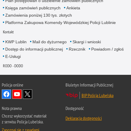
Plan postępowań o udzielenie zamówień publicznych
Księga zamówień publicznych
Ankieta
Zamówienia poniżej 130 tys. złotych
Platforma Zakupowa Komendy Wojewódzkiej Policji Lublinie
Kontakt
KWP Lublin
Mail do dyżurnego
Skargi i wnioski
Dostęp do informacji publicznej
Rzecznik
Powiadom / zgłoś
E-Usługi
RODO - DODO
Policja online
Biuletyn Informacji Publicznej
BIP Policja Lubelska
Nota prawna
Dostępność
Chcesz wykorzystać materiał
Deklaracja dostępności
z serwisu Policja Lubelska.
Zapoznaj się z zasadami