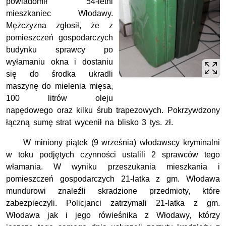
powiadomił 54-letni
mieszkaniec Włodawy.
Mężczyzna zgłosił, że z
pomieszczeń gospodarczych
budynku sprawcy po
wyłamaniu okna i dostaniu
się do środka ukradli
maszynę do mielenia mięsa,
100 litrów oleju
napędowego oraz kilku śrub trapezowych. Pokrzywdzony
łączną sumę strat wycenił na blisko 3 tys. zł.
W miniony piątek (9 września) włodawscy kryminalni
w toku podjętych czynności ustalili 2 sprawców tego
włamania. W wyniku przeszukania mieszkania i
pomieszczeń gospodarczych 21-latka z gm. Włodawa
mundurowi znaleźli skradzione przedmioty, które
zabezpieczyli. Policjanci zatrzymali 21-latka z gm.
Włodawa jak i jego rówieśnika z Włodawy, którzy