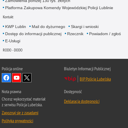
Zamówienia poniżej 130 tys. złotych
Platforma Zakupowa Komendy Wojewódzkiej Policji Lublinie
Kontakt
KWP Lublin
Mail do dyżurnego
Skargi i wnioski
Dostęp do informacji publicznej
Rzecznik
Powiadom / zgłoś
E-Usługi
RODO - DODO
Policja online
Biuletyn Informacji Publicznej
BIP Policja Lubelska
Nota prawna
Dostępność
Chcesz wykorzystać materiał
Deklaracja dostępności
z serwisu Policja Lubelska.
Zapoznaj się z zasadami
Polityka prywatności