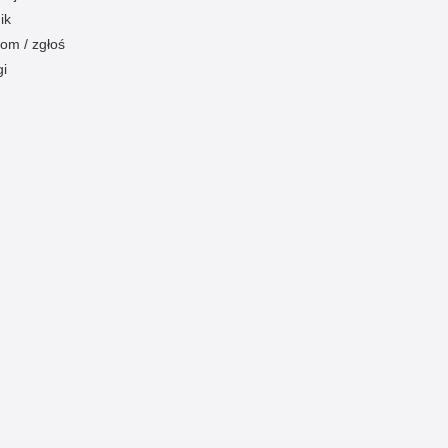
ik
om / zgłoś
gi