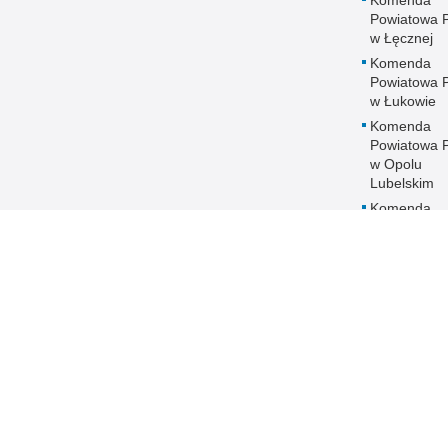
Powiatowa Po
w Łęcznej
Komenda
Powiatowa Po
w Łukowie
Komenda
Powiatowa Po
w Opolu
Lubelskim
Komenda
Powiatowa Po
w Parczewi
Komenda
Powiatowa Po
w Puławach
Komenda
Powiatowa Po
w Radzyniu
Podlaskim
Komenda
Powiatowa Po