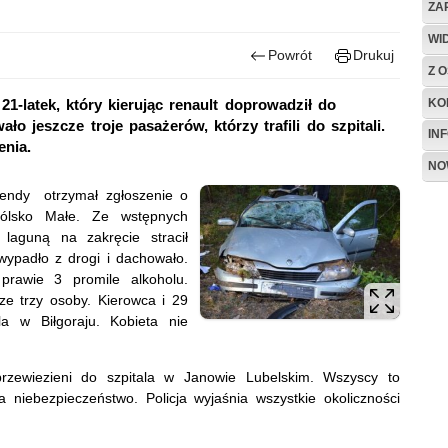
ZA
WI
Powrót
Drukuj
Z O
KO
21-latek, który kierując renault doprowadził do
jeszcze troje pasażerów, którzy trafili do szpitali.
IN
enia.
NO
mendy otrzymał zgłoszenie o
mólsko Małe. Ze wstępnych
 laguną na zakręcie stracił
ypadło z drogi i dachowało.
prawie 3 promile alkoholu.
e trzy osoby. Kierowca i 29
ala w Biłgoraju. Kobieta nie
rzewiezieni do szpitala w Janowie Lubelskim. Wszyscy to
niebezpieczeństwo. Policja wyjaśnia wszystkie okoliczności