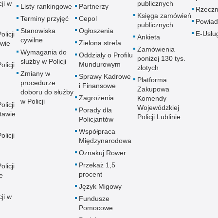
ji w
publicznych
Listy rankingowe
Partnerzy
Rzeczn
Księga zamówień
Terminy przyjęć
Cepol
Powiad
publicznych
Stanowiska
Ogłoszenia
E-Usłu
licji
Ankieta
cywilne
Zielona strefa
wie
Zamówienia
Wymagania do
Oddziały o Profilu
poniżej 130 tys.
służby w Policji
Mundurowym
licji
złotych
Zmiany w
Sprawy Kadrowe
Platforma
procedurze
i Finansowe
Zakupowa
doboru do służby
Zagrożenia
Komendy
w Policji
licji
Wojewódzkiej
Porady dla
tawie
Policji Lublinie
Policjantów
Współpraca
licji
Międzynarodowa
Oznakuj Rower
Przekaż 1,5
licji
procent
e
Język Migowy
ji w
Fundusze
Pomocowe