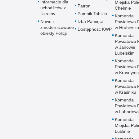
Informacje dla
Miejska Polic
Patron
uchodźców z
Chełmie
Ukrainy
Pomnik Tablica
Komenda
Nowe i
Izba Pamięci
Powiatowa Po
zmodernizowane
w Hrubieszo
Dostępność KWP
obiekty Policji
Komenda
Powiatowa Po
w Janowie
Lubelskim
Komenda
Powiatowa Po
w Krasnyms
Komenda
Powiatowa Po
w Kraśniku
Komenda
Powiatowa Po
w Lubartowi
Komenda
Miejska Polic
Lublinie
Komenda