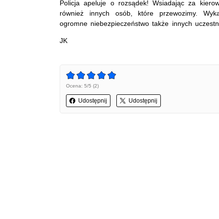
Policja apeluje o rozsądek! Wsiadając za kiero
również innych osób, które przewozimy. Wyk
ogromne niebezpieczeństwo także innych uczest
JK
Ocena: 5/5 (2)
Udostępnij
Udostępnij