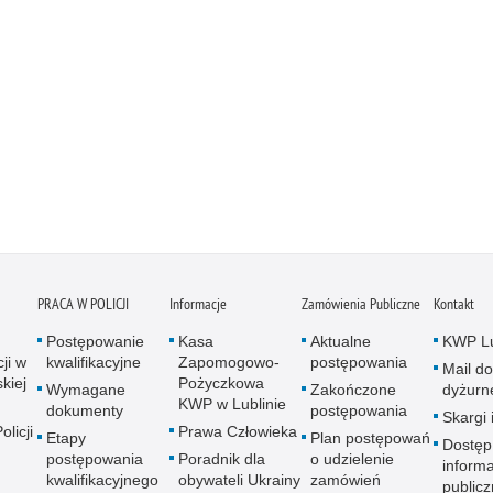
PRACA W POLICJI
Informacje
Zamówienia Publiczne
Kontakt
Postępowanie
Kasa
Aktualne
KWP Lu
ji w
kwalifikacyjne
Zapomogowo-
postępowania
Mail do
kiej
Pożyczkowa
Wymagane
Zakończone
dyżurn
KWP w Lublinie
dokumenty
postępowania
Skargi 
licji
Prawa Człowieka
Etapy
Plan postępowań
Dostęp
postępowania
Poradnik dla
o udzielenie
informa
kwalifikacyjnego
obywateli Ukrainy
zamówień
publicz