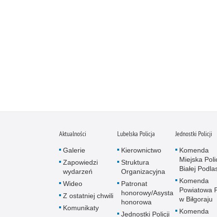
Aktualności
Lubelska Policja
Jednostki Policji
Galerie
Kierownictwo
Komenda
Miejska Polic
Zapowiedzi
Struktura
Białej Podlas
wydarzeń
Organizacyjna
Komenda
Wideo
Patronat
Powiatowa Po
honorowy/Asysta
Z ostatniej chwili
w Biłgoraju
honorowa
Komunikaty
Komenda
Jednostki Policji