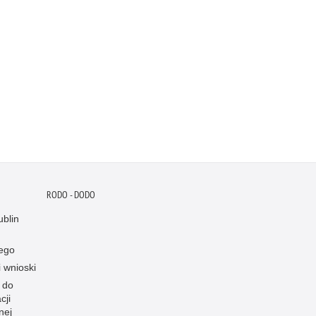
RODO - DODO
blin
ego
i wnioski
 do
cji
nej