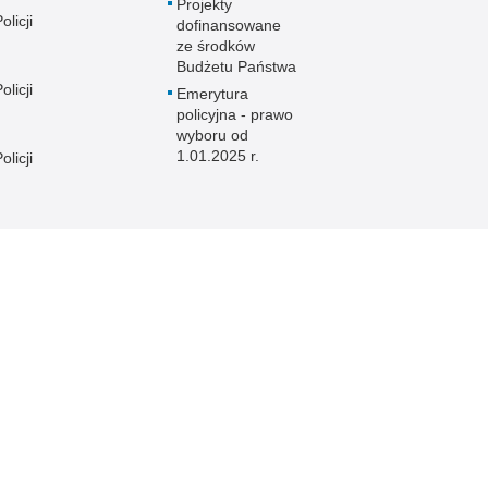
Projekty
licji
dofinansowane
ze środków
Budżetu Państwa
licji
Emerytura
policyjna - prawo
wyboru od
1.01.2025 r.
licji
licji
e
licji
licji
licji