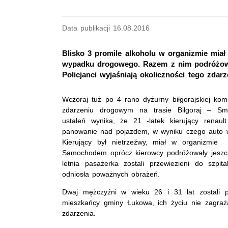
Data publikacji 16.08.2016
Blisko 3 promile alkoholu w organizmie miał 
wypadku drogowego. Razem z nim podróżowało 
Policjanci wyjaśniają okoliczności tego zdarz
Wczoraj tuż po 4 rano dyżurny biłgorajskiej ko
zdarzeniu drogowym na trasie Biłgoraj – S
ustaleń wynika, że 21 -latek kierujący renault
panowanie nad pojazdem, w wyniku czego auto w
Kierujący był nietrzeźwy, miał w organizmie 
Samochodem oprócz kierowcy podróżowały jeszcz
letnia pasażerka zostali przewiezieni do szpit
odniosła poważnych obrażeń.
Dwaj mężczyźni w wieku 26 i 31 lat zostali p
mieszkańcy gminy Łukowa, ich życiu nie zagraża 
zdarzenia.