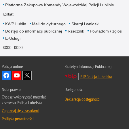
Platforma Zakupowa Komendy Wojewódzkiej Policji Lublinie
Kontakt
KWP Lublin
Mail do dyżurnego
Skargi i wnioski
Dostęp do informacji publicznej
Rzecznik
Powiadom / zgłoś
E-Usługi
RODO - DODO
Policja online
Biuletyn Informacji Publicznej
BIP Policja Lubelska
Nota prawna
Dostępność
Chcesz wykorzystać materiał
Deklaracja dostępności
z serwisu Policja Lubelska.
Zapoznaj się z zasadami
Polityka prywatności