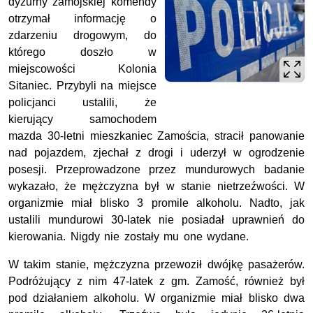
dyżurny zamojskiej komendy
otrzymał informację o
zdarzeniu drogowym, do
którego doszło w
miejscowości Kolonia
Sitaniec. Przybyli na miejsce
policjanci ustalili, że
kierujący samochodem
mazda 30-letni mieszkaniec Zamościa, stracił panowanie
nad pojazdem, zjechał z drogi i uderzył w ogrodzenie
posesji. Przeprowadzone przez mundurowych badanie
wykazało, że mężczyzna był w stanie nietrzeźwości. W
organizmie miał blisko 3 promile alkoholu. Nadto, jak
ustalili mundurowi 30-latek nie posiadał uprawnień do
kierowania. Nigdy nie zostały mu one wydane.
W takim stanie, mężczyzna przewoził dwójkę pasażerów.
Podróżujący z nim 47-latek z gm. Zamość, również był
pod działaniem alkoholu. W organizmie miał blisko dwa