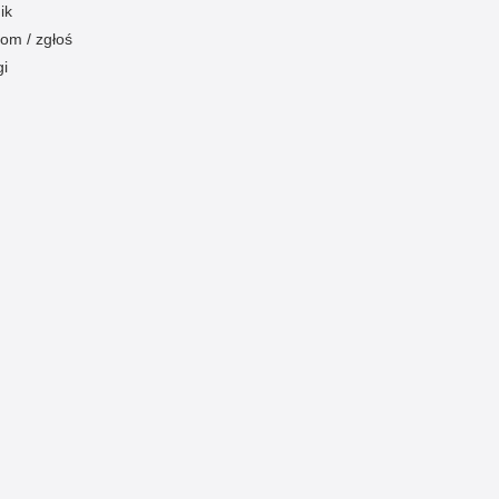
ik
om / zgłoś
gi