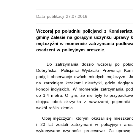
Data publikacji 27.07.2016
Wczoraj po południu policjanci z Komisariat
gminy Zalesie na gorącym uczynku uprawy kon
mężczyźni w momencie zatrzymania podlewali
osadzeni w policyjnym areszcie.
Do zatrzymania doszło wczoraj po połu
Dobryńska. Policjanci Wydziału Prewencji Komi
podjęli obserwację dwóch młodych mężczyzn. Jak
na zarośnięte krzakami nieużytki, gdzie dogląd
konopi indyjskich. W momencie zatrzymania podl
do 1,4 metra. O tym, że nie były to przypadkowo
stojąca obok skrzynka z nawozami, pojemniki
wokół roślin ziemia.
Obaj mężczyźni, którymi okazali się mieszkańc
i 20 lat zostali zatrzymani w policyjnym are
wykonywane czynności procesowe. Za uprawę k