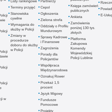
Listy rankingowe
Partnerzy
Rzeczn
Księga zamówień
Terminy przyjęć
Cepol
Powiad
publicznych
Stanowiska
Ogłoszenia
E-Usłu
licji
Ankieta
cywilne
Zielona strefa
wie
Zamówienia
Wymagania do
Oddziały o Profilu
poniżej 130 tys.
służby w Policji
Mundurowym
licji
złotych
Zmiany w
Sprawy Kadrowe
Platforma
procedurze
i Finansowe
Zakupowa
doboru do służby
Zagrożenia
Komendy
w Policji
licji
Wojewódzkiej
Porady dla
tawie
Policji Lublinie
Policjantów
Współpraca
licji
Międzynarodowa
Oznakuj Rower
Przekaż 1,5
licji
procent
e
Język Migowy
ji w
Fundusze
Pomocowe
Projekty