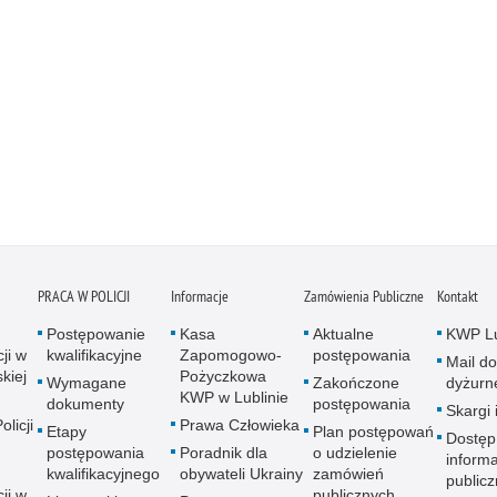
PRACA W POLICJI
Informacje
Zamówienia Publiczne
Kontakt
Postępowanie
Kasa
Aktualne
KWP Lu
ji w
kwalifikacyjne
Zapomogowo-
postępowania
Mail do
kiej
Pożyczkowa
Wymagane
Zakończone
dyżurn
KWP w Lublinie
dokumenty
postępowania
Skargi 
licji
Prawa Człowieka
Etapy
Plan postępowań
Dostęp
postępowania
Poradnik dla
o udzielenie
informa
kwalifikacyjnego
obywateli Ukrainy
zamówień
publicz
ji w
publicznych