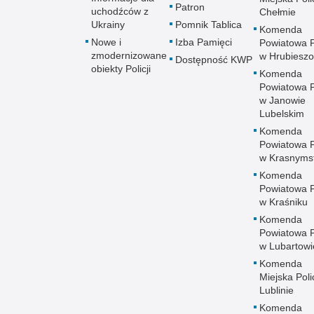
Patron
uchodźców z
Chełmie
Ukrainy
Pomnik Tablica
Komenda
Nowe i
Izba Pamięci
Powiatowa Po
zmodernizowane
w Hrubieszo
Dostępność KWP
obiekty Policji
Komenda
Powiatowa Po
w Janowie
Lubelskim
Komenda
Powiatowa Po
w Krasnyms
Komenda
Powiatowa Po
w Kraśniku
Komenda
Powiatowa Po
w Lubartowi
Komenda
Miejska Polic
Lublinie
Komenda