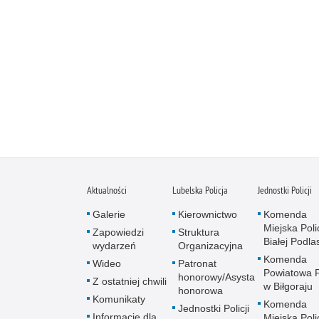
Aktualności
Lubelska Policja
Jednostki Policji
Galerie
Kierownictwo
Komenda
Miejska Polic
Zapowiedzi
Struktura
Białej Podlas
wydarzeń
Organizacyjna
Komenda
Wideo
Patronat
Powiatowa Po
honorowy/Asysta
Z ostatniej chwili
w Biłgoraju
honorowa
Komunikaty
Komenda
Jednostki Policji
Informacje dla
Miejska Polic