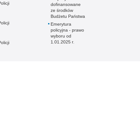
licji
dofinansowane
ze środków
Budżetu Państwa
licji
Emerytura
policyjna - prawo
wyboru od
1.01.2025 r.
licji
licji
e
licji
licji
licji