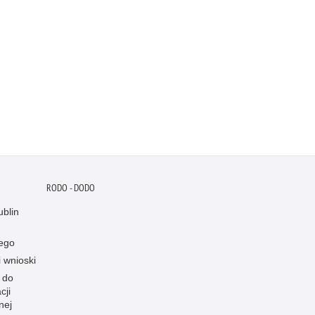
RODO - DODO
blin
ego
i wnioski
 do
cji
nej