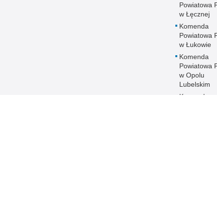
Powiatowa Po
w Łęcznej
Komenda
Powiatowa Po
w Łukowie
Komenda
Powiatowa Po
w Opolu
Lubelskim
Komenda
Powiatowa Po
w Parczewi
Komenda
Powiatowa Po
w Puławach
Komenda
Powiatowa Po
w Radzyniu
Podlaskim
Komenda
Powiatowa Po
w Rykach