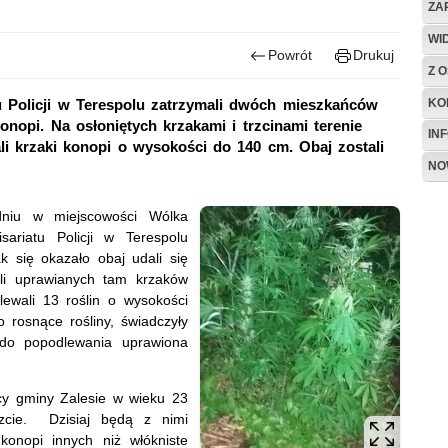
ZA
WI
Powrót
Drukuj
Z O
KO
u Policji w Terespolu zatrzymali dwóch mieszkańców
opi. Na osłoniętych krzakami i trzcinami terenie
IN
 krzaki konopi o wysokości do 140 cm. Obaj zostali
NO
dniu w miejscowości Wólka
sariatu Policji w Terespolu
 się okazało obaj udali się
ali uprawianych tam krzaków
ewali 13 roślin o wysokości
 rosnące rośliny, świadczyły
 do popodlewania uprawiona
y gminy Zalesie w wieku 23
szcie. Dzisiaj będą z nimi
onopi innych niż włókniste