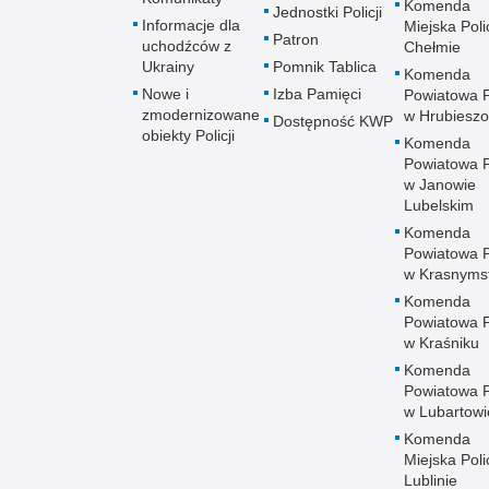
Komenda
Jednostki Policji
Informacje dla
Miejska Polic
Patron
uchodźców z
Chełmie
Ukrainy
Pomnik Tablica
Komenda
Nowe i
Izba Pamięci
Powiatowa Po
zmodernizowane
w Hrubieszo
Dostępność KWP
obiekty Policji
Komenda
Powiatowa Po
w Janowie
Lubelskim
Komenda
Powiatowa Po
w Krasnyms
Komenda
Powiatowa Po
w Kraśniku
Komenda
Powiatowa Po
w Lubartowi
Komenda
Miejska Polic
Lublinie