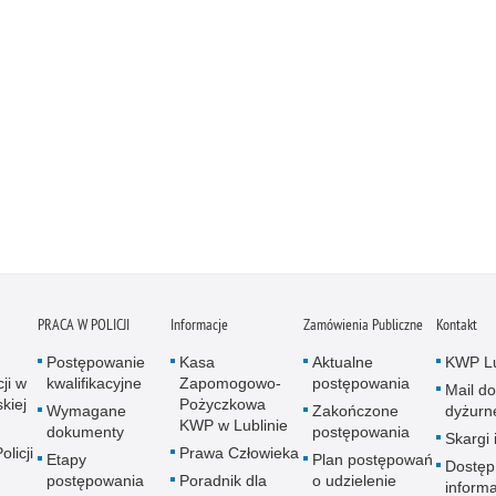
PRACA W POLICJI
Informacje
Zamówienia Publiczne
Kontakt
Postępowanie
Kasa
Aktualne
KWP Lu
ji w
kwalifikacyjne
Zapomogowo-
postępowania
Mail do
kiej
Pożyczkowa
Wymagane
Zakończone
dyżurn
KWP w Lublinie
dokumenty
postępowania
Skargi 
licji
Prawa Człowieka
Etapy
Plan postępowań
Dostęp
postępowania
Poradnik dla
o udzielenie
informa