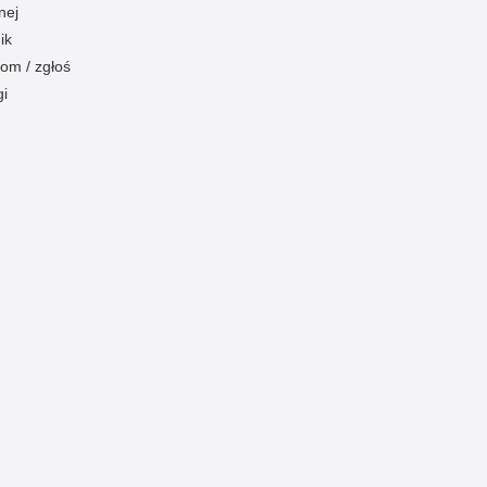
nej
ik
om / zgłoś
gi