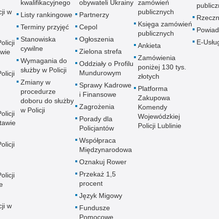
kwalifikacyjnego
obywateli Ukrainy
zamówień
publicz
ji w
publicznych
Listy rankingowe
Partnerzy
Rzeczn
Księga zamówień
Terminy przyjęć
Cepol
Powiad
publicznych
Stanowiska
Ogłoszenia
E-Usłu
licji
Ankieta
cywilne
Zielona strefa
wie
Zamówienia
Wymagania do
Oddziały o Profilu
poniżej 130 tys.
służby w Policji
Mundurowym
licji
złotych
Zmiany w
Sprawy Kadrowe
Platforma
procedurze
i Finansowe
Zakupowa
doboru do służby
Zagrożenia
Komendy
w Policji
licji
Wojewódzkiej
Porady dla
tawie
Policji Lublinie
Policjantów
Współpraca
licji
Międzynarodowa
Oznakuj Rower
Przekaż 1,5
licji
procent
e
Język Migowy
ji w
Fundusze
Pomocowe