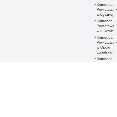
Komenda
Powiatowa Po
w Łęcznej
Komenda
Powiatowa Po
w Łukowie
Komenda
Powiatowa Po
w Opolu
Lubelskim
Komenda
Powiatowa Po
w Parczewi
Komenda
Powiatowa Po
w Puławach
Komenda
Powiatowa Po
w Radzyniu
Podlaskim
Komenda