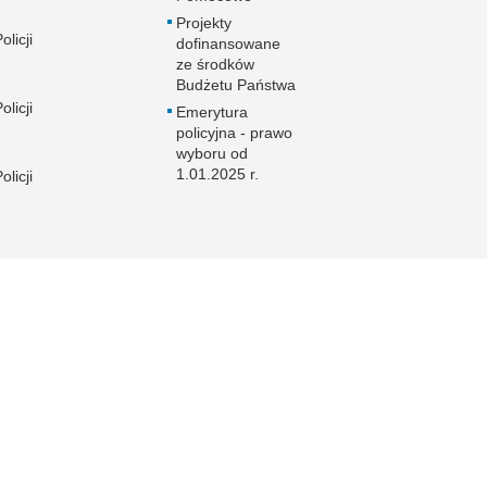
Projekty
licji
dofinansowane
ze środków
Budżetu Państwa
licji
Emerytura
policyjna - prawo
wyboru od
1.01.2025 r.
licji
licji
e
licji
licji