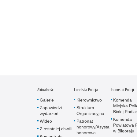
Aktualności
Lubelska Policja
Jednostki Policji
Galerie
Kierownictwo
Komenda
Miejska Polic
Zapowiedzi
Struktura
Białej Podlas
wydarzeń
Organizacyjna
Komenda
Wideo
Patronat
Powiatowa Po
honorowy/Asysta
Z ostatniej chwili
w Biłgoraju
honorowa
Komunikaty