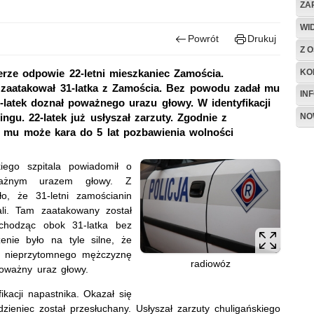
ZA
WI
Powrót
Drukuj
Z O
KO
erze odpowie 22-letni mieszkaniec Zamościa.
, zaatakował 31-latka z Zamościa. Bez powodu zadał mu
IN
-latek doznał poważnego urazu głowy. W identyfikacji
NO
u. 22-latek już usłyszał zarzuty. Zgodnie z
 mu może kara do 5 lat pozbawienia wolności
ego szpitala powiadomił o
ważnym urazem głowy. Z
ło, że 31-letni zamościanin
li. Tam zaatakowany został
chodząc obok 31-latka bez
nie było na tyle silne, że
ia nieprzytomnego mężczyznę
radiowóz
poważny uraz głowy.
ikacji napastnika. Okazał się
ieniec został przesłuchany. Usłyszał zarzuty chuligańskiego