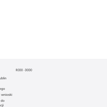
RODO - DODO
blin
ego
i wnioski
 do
cji