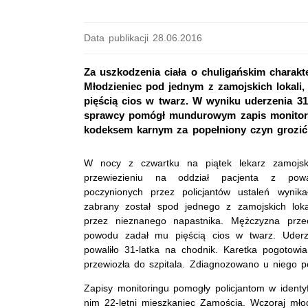
Data publikacji 28.06.2016
Za uszkodzenia ciała o chuligańskim charakt
Młodzieniec pod jednym z zamojskich lokali
pięścią cios w twarz. W wyniku uderzenia 31
sprawcy pomógł mundurowym zapis monitoring
kodeksem karnym za popełniony czyn grozić
W nocy z czwartku na piątek lekarz zamojski
przewiezieniu na oddział pacjenta z po
poczynionych przez policjantów ustaleń wynika
zabrany został spod jednego z zamojskich loka
przez nieznanego napastnika. Mężczyzna prze
powodu zadał mu pięścią cios w twarz. Uderze
powaliło 31-latka na chodnik. Karetka pogotow
przewiozła do szpitala. Zdiagnozowano u niego 
Zapisy monitoringu pomogły policjantom w identyf
nim 22-letni mieszkaniec Zamościa. Wczoraj młodz