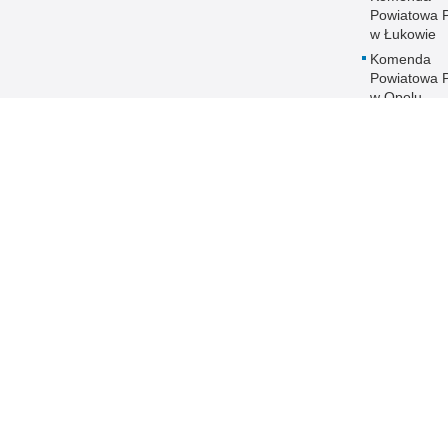
Powiatowa Po
w Łukowie
Komenda
Powiatowa Po
w Opolu
Lubelskim
Komenda
Powiatowa Po
w Parczewi
Komenda
Powiatowa Po
w Puławach
Komenda
Powiatowa Po
w Radzyniu
Podlaskim
Komenda
Powiatowa Po
w Rykach
Komenda
Powiatowa Po