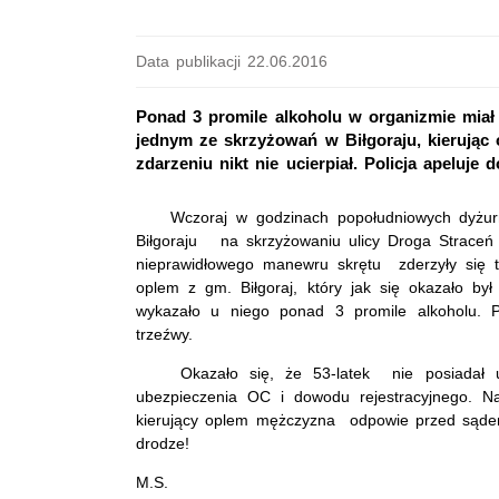
Data publikacji 22.06.2016
Ponad 3 promile alkoholu w organizmie miał 
jednym ze skrzyżowań w Biłgoraju, kierując
zdarzeniu nikt nie ucierpiał. Policja apeluje
Wczoraj w godzinach popołudniowych dyżurny
Biłgoraju na skrzyżowaniu ulicy Droga Straceń z
nieprawidłowego manewru skrętu zderzyły się ta
oplem z gm. Biłgoraj, który jak się okazało był
wykazało u niego ponad 3 promile alkoholu. P
trzeźwy.
Okazało się, że 53-latek nie posiadał upr
ubezpieczenia OC i dowodu rejestracyjnego. N
kierujący oplem mężczyzna odpowie przed sądem.
drodze!
M.S.