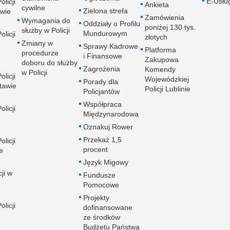
E-Usłu
licji
Ankieta
cywilne
Zielona strefa
wie
Zamówienia
Wymagania do
Oddziały o Profilu
poniżej 130 tys.
służby w Policji
Mundurowym
licji
złotych
Zmiany w
Sprawy Kadrowe
Platforma
procedurze
i Finansowe
Zakupowa
doboru do służby
Zagrożenia
Komendy
w Policji
licji
Wojewódzkiej
Porady dla
tawie
Policji Lublinie
Policjantów
Współpraca
licji
Międzynarodowa
Oznakuj Rower
Przekaż 1,5
licji
procent
e
Język Migowy
ji w
Fundusze
Pomocowe
Projekty
licji
dofinansowane
ze środków
Budżetu Państwa