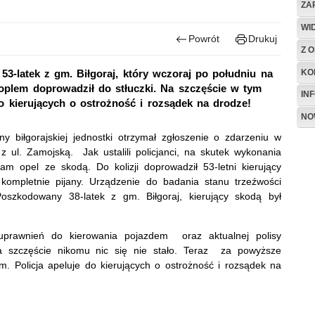
ZA
WI
Powrót
Drukuj
Z O
KO
53-latek z gm. Biłgoraj, który wczoraj po południu na
 oplem doprowadził do stłuczki. Na szczęście w tym
IN
 do kierujących o ostrożność i rozsądek na drodze!
NO
 biłgorajskiej jednostki otrzymał zgłoszenie o zdarzeniu w
 ul. Zamojską. Jak ustalili policjanci, na skutek wykonania
m opel ze skodą. Do kolizji doprowadził 53-letni kierujący
 kompletnie pijany. Urządzenie do badania stanu trzeźwości
oszkodowany 38-latek z gm. Biłgoraj, kierujący skodą był
awnień do kierowania pojazdem oraz aktualnej polisy
a szczęście nikomu nic się nie stało. Teraz za powyższe
 Policja apeluje do kierujących o ostrożność i rozsądek na