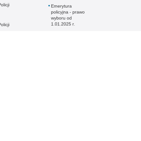
licji
Emerytura
policyjna - prawo
wyboru od
1.01.2025 r.
licji
licji
e
licji
licji
licji
licji