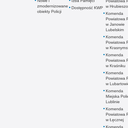
Nowe i
Izba Pamięci
Powiatowa Po
zmodernizowane
w Hrubieszo
Dostępność KWP
obiekty Policji
Komenda
Powiatowa Po
w Janowie
Lubelskim
Komenda
Powiatowa Po
w Krasnyms
Komenda
Powiatowa Po
w Kraśniku
Komenda
Powiatowa Po
w Lubartowi
Komenda
Miejska Polic
Lublinie
Komenda
Powiatowa Po
w Łęcznej
Komenda