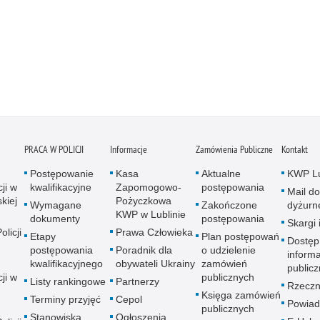
PRACA W POLICJI
Informacje
Zamówienia Publiczne
Kontakt
Postępowanie
Kasa
Aktualne
KWP Lu
ji w
kwalifikacyjne
Zapomogowo-
postępowania
Mail do
kiej
Pożyczkowa
Wymagane
Zakończone
dyżurn
KWP w Lublinie
dokumenty
postępowania
Skargi 
licji
Prawa Człowieka
Etapy
Plan postępowań
Dostęp
postępowania
Poradnik dla
o udzielenie
informa
kwalifikacyjnego
obywateli Ukrainy
zamówień
publicz
ji w
publicznych
Listy rankingowe
Partnerzy
Rzeczn
Księga zamówień
Terminy przyjęć
Cepol
Powiad
publicznych
Stanowiska
Ogłoszenia