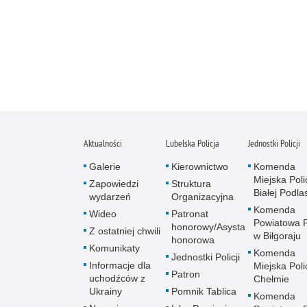
Aktualności
Lubelska Policja
Jednostki Policji
Galerie
Kierownictwo
Komenda
Miejska Polic
Zapowiedzi
Struktura
Białej Podlas
wydarzeń
Organizacyjna
Komenda
Wideo
Patronat
Powiatowa Po
honorowy/Asysta
Z ostatniej chwili
w Biłgoraju
honorowa
Komunikaty
Komenda
Jednostki Policji
Informacje dla
Miejska Polic
Patron
uchodźców z
Chełmie
Ukrainy
Pomnik Tablica
Komenda