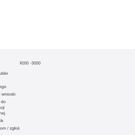
RODO - DODO
blin
ego
i wnioski
 do
cji
nej
ik
om / zgłoś