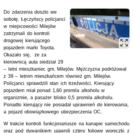
Do zdarzenia doszło we
sobotę. Łęczyńscy policjanci
w miejscowości Milejów
zatrzymali do kontroli
drogowej kierującego
pojazdem marki Toyota.
Okazało się, że za
kierownicą auta siedział 29
– letni mieszkaniec gm. Milejów. Mężczyzna podróżował
z 39 – letnim mieszkańcem również gm. Milejów.
Policjanci sprawdzili stan ich trzeźwości. Kierujący
pojazdem miał ponad 1,60 promila alkoholu w
organizmie, a pasażer blisko 0,5 promila alkoholu.
Ponadto kierujący nie posiadał uprawnień do kierowania,
a pojazd obowiązkowego ubezpieczenia OC.
W trakcie kontroli funkcjonariusze na kanapie samochodu
oraz pod dywanikiem ujawnili cztery foliowe woreczki z