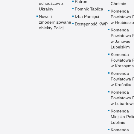
Patron
uchodźców z
Chełmie
Ukrainy
Pomnik Tablica
Komenda
Nowe i
Izba Pamięci
Powiatowa Po
zmodernizowane
w Hrubieszo
Dostępność KWP
obiekty Policji
Komenda
Powiatowa Po
w Janowie
Lubelskim
Komenda
Powiatowa Po
w Krasnyms
Komenda
Powiatowa Po
w Kraśniku
Komenda
Powiatowa Po
w Lubartowi
Komenda
Miejska Polic
Lublinie
Komenda