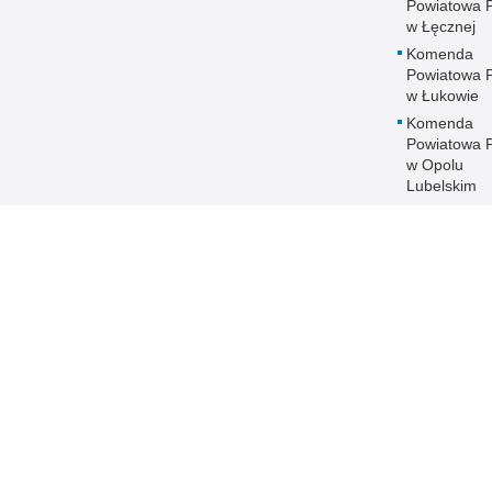
Powiatowa Po
w Łęcznej
Komenda
Powiatowa Po
w Łukowie
Komenda
Powiatowa Po
w Opolu
Lubelskim
Komenda
Powiatowa Po
w Parczewi
Komenda
Powiatowa Po
w Puławach
Komenda
Powiatowa Po
w Radzyniu
Podlaskim
Komenda
Powiatowa Po
w Rykach