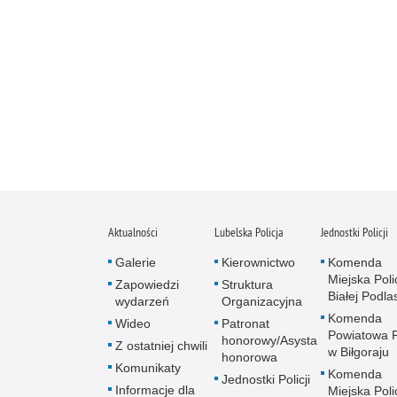
Aktualności
Lubelska Policja
Jednostki Policji
Galerie
Kierownictwo
Komenda
Miejska Polic
Zapowiedzi
Struktura
Białej Podlas
wydarzeń
Organizacyjna
Komenda
Wideo
Patronat
Powiatowa Po
honorowy/Asysta
Z ostatniej chwili
w Biłgoraju
honorowa
Komunikaty
Komenda
Jednostki Policji
Informacje dla
Miejska Polic