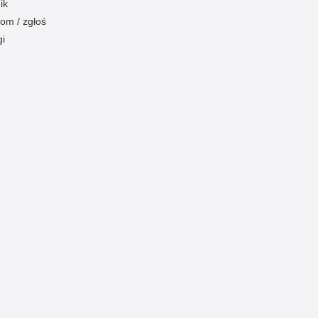
ik
om / zgłoś
gi