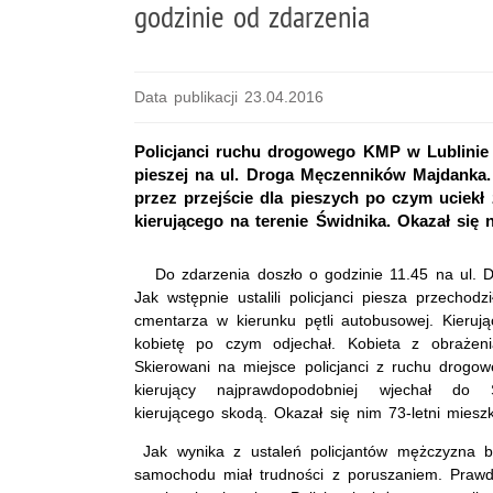
godzinie od zdarzenia
Data publikacji 23.04.2016
Policjanci ruchu drogowego KMP w Lublinie us
pieszej na ul. Droga Męczenników Majdanka. 
przez przejście dla pieszych po czym uciekł 
kierującego na terenie Świdnika. Okazał się 
Do zdarzenia doszło o godzinie 11.45 na ul. 
Jak wstępnie ustalili policjanci piesza przechodz
cmentarza w kierunku pętli autobusowej. Kieruj
kobietę po czym odjechał. Kobieta z obrażeniam
Skierowani na miejsce policjanci z ruchu drogowe
kierujący najprawdopodobniej wjechał do 
kierującego skodą. Okazał się nim 73-letni miesz
Jak wynika z ustaleń policjantów mężczyzna by
samochodu miał trudności z poruszaniem. Prawd