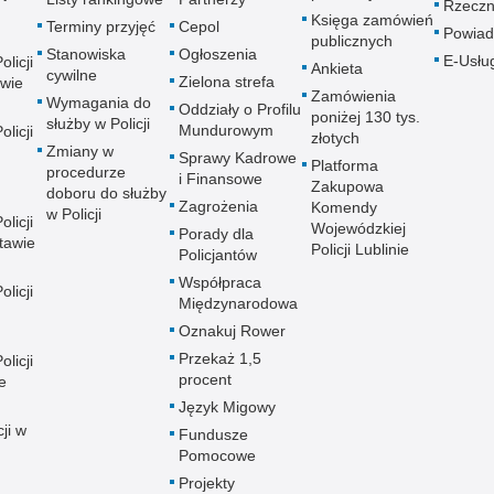
Rzeczn
Księga zamówień
Terminy przyjęć
Cepol
Powiad
publicznych
Stanowiska
Ogłoszenia
E-Usłu
licji
Ankieta
cywilne
Zielona strefa
wie
Zamówienia
Wymagania do
Oddziały o Profilu
poniżej 130 tys.
służby w Policji
Mundurowym
licji
złotych
Zmiany w
Sprawy Kadrowe
Platforma
procedurze
i Finansowe
Zakupowa
doboru do służby
Zagrożenia
Komendy
w Policji
licji
Wojewódzkiej
Porady dla
tawie
Policji Lublinie
Policjantów
Współpraca
licji
Międzynarodowa
Oznakuj Rower
Przekaż 1,5
licji
procent
e
Język Migowy
ji w
Fundusze
Pomocowe
Projekty