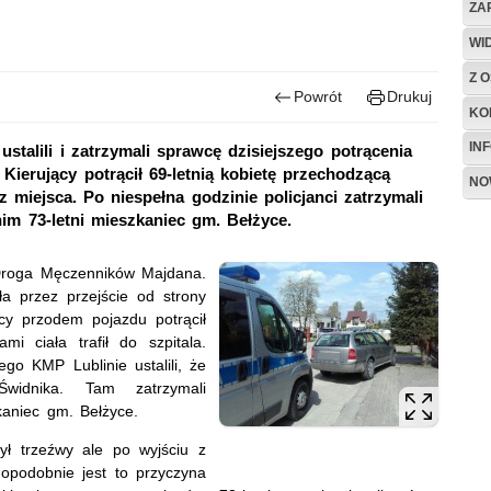
ZA
WI
Z O
Powrót
Drukuj
KO
IN
talili i zatrzymali sprawcę dzisiejszego potrącenia
Kierujący potrącił 69-letnią kobietę przechodzącą
NO
z miejsca. Po niespełna godzinie policjanci zatrzymali
nim 73-letni mieszkaniec gm. Bełżyce.
Droga Męczenników Majdana.
iła przez przejście od strony
ący przodem pojazdu potrącił
i ciała trafił do szpitala.
go KMP Lublinie ustalili, że
Świdnika. Tam zatrzymali
kaniec gm. Bełżyce.
ł trzeźwy ale po wyjściu z
opodobnie jest to przyczyna