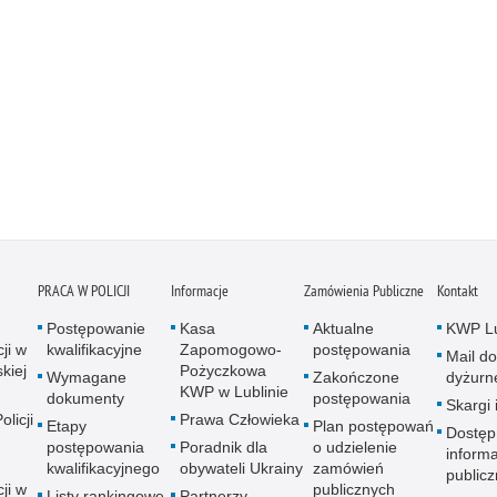
PRACA W POLICJI
Informacje
Zamówienia Publiczne
Kontakt
Postępowanie
Kasa
Aktualne
KWP Lu
ji w
kwalifikacyjne
Zapomogowo-
postępowania
Mail do
kiej
Pożyczkowa
Wymagane
Zakończone
dyżurn
KWP w Lublinie
dokumenty
postępowania
Skargi 
licji
Prawa Człowieka
Etapy
Plan postępowań
Dostęp
postępowania
Poradnik dla
o udzielenie
informa
kwalifikacyjnego
obywateli Ukrainy
zamówień
publicz
ji w
publicznych
Listy rankingowe
Partnerzy