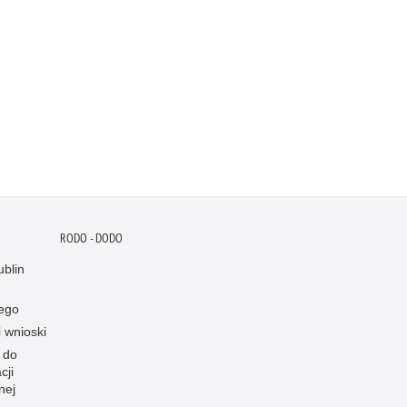
RODO - DODO
blin
ego
i wnioski
 do
cji
nej