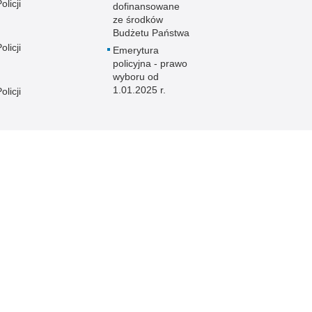
licji
dofinansowane
ze środków
Budżetu Państwa
licji
Emerytura
policyjna - prawo
wyboru od
1.01.2025 r.
licji
licji
e
licji
licji
licji