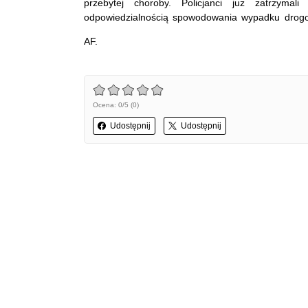
przebytej choroby. Policjanci już zatrzymal
odpowiedzialnością spowodowania wypadku drogo
AF.
Ocena: 0/5 (0)
Udostępnij
Udostępnij