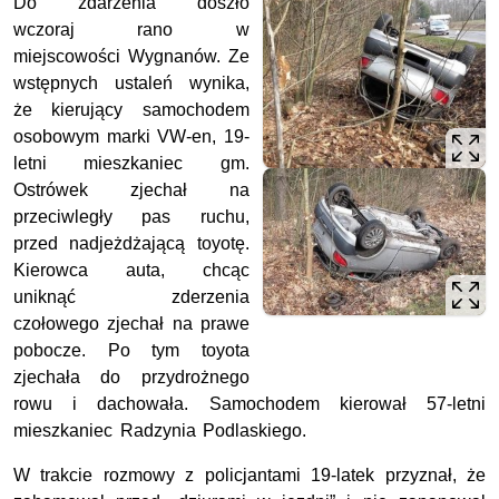
Do zdarzenia doszło
wczoraj rano w
miejscowości Wygnanów. Ze
wstępnych ustaleń wynika,
że kierujący samochodem
osobowym marki VW-en, 19-
letni mieszkaniec gm.
Ostrówek zjechał na
przeciwległy pas ruchu,
przed nadjeżdżającą toyotę.
Kierowca auta, chcąc
uniknąć zderzenia
czołowego zjechał na prawe
pobocze. Po tym toyota
zjechała do przydrożnego
rowu i dachowała. Samochodem kierował 57-letni
mieszkaniec Radzynia Podlaskiego.
W trakcie rozmowy z policjantami 19-latek przyznał, że