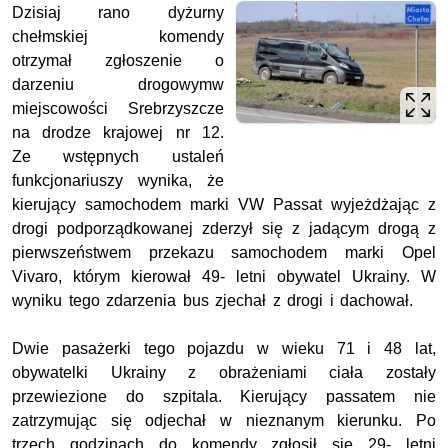
Dzisiaj rano dyżurny
chełmskiej komendy
otrzymał zgłoszenie o
darzeniu drogowymw
miejscowości Srebrzyszcze
na drodze krajowej nr 12.
Ze wstępnych ustaleń
funkcjonariuszy wynika, że
kierujący samochodem marki VW Passat wyjeżdżając z
drogi podporządkowanej zderzył się z jadącym drogą z
pierwszeństwem przekazu samochodem marki Opel
Vivaro, którym kierował 49- letni obywatel Ukrainy. W
wyniku tego zdarzenia bus zjechał z drogi i dachował.
Dwie pasażerki tego pojazdu w wieku 71 i 48 lat,
obywatelki Ukrainy z obrażeniami ciała zostały
przewiezione do szpitala. Kierujący passatem nie
zatrzymując się odjechał w nieznanym kierunku. Po
trzech godzinach do komendy zgłosił się 29- letni