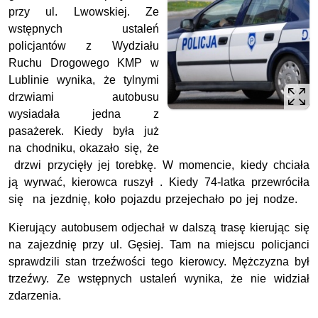
przy ul. Lwowskiej. Ze
wstępnych ustaleń
policjantów z Wydziału
Ruchu Drogowego KMP w
Lublinie wynika, że tylnymi
drzwiami autobusu
wysiadała jedna z
pasażerek. Kiedy była już
na chodniku, okazało się, że
drzwi przycięły jej torebkę. W momencie, kiedy chciała
ją wyrwać, kierowca ruszył . Kiedy 74-latka przewróciła
się na jezdnię, koło pojazdu przejechało po jej nodze.
Kierujący autobusem odjechał w dalszą trasę kierując się
na zajezdnię przy ul. Gęsiej. Tam na miejscu policjanci
sprawdzili stan trzeźwości tego kierowcy. Mężczyzna był
trzeźwy. Ze wstępnych ustaleń wynika, że nie widział
zdarzenia.