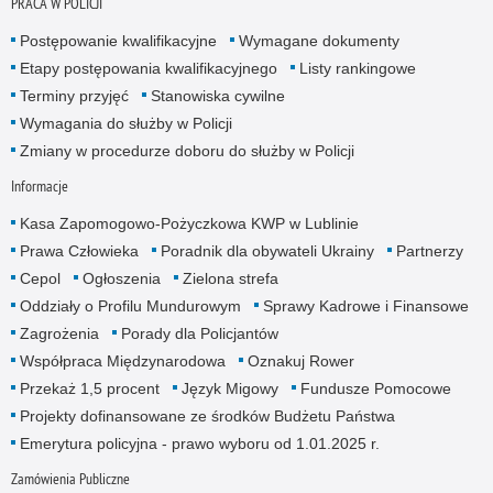
PRACA W POLICJI
Postępowanie kwalifikacyjne
Wymagane dokumenty
Etapy postępowania kwalifikacyjnego
Listy rankingowe
Terminy przyjęć
Stanowiska cywilne
Wymagania do służby w Policji
Zmiany w procedurze doboru do służby w Policji
Informacje
Kasa Zapomogowo-Pożyczkowa KWP w Lublinie
Prawa Człowieka
Poradnik dla obywateli Ukrainy
Partnerzy
Cepol
Ogłoszenia
Zielona strefa
Oddziały o Profilu Mundurowym
Sprawy Kadrowe i Finansowe
Zagrożenia
Porady dla Policjantów
Współpraca Międzynarodowa
Oznakuj Rower
Przekaż 1,5 procent
Język Migowy
Fundusze Pomocowe
Projekty dofinansowane ze środków Budżetu Państwa
Emerytura policyjna - prawo wyboru od 1.01.2025 r.
Zamówienia Publiczne