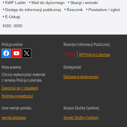
KWP Lublin
Mail do dyżurnego
Skargi i wnioski
Dostęp do informacji publicznej
Rzecznik
Powiadom / zgłoś
E-Usługi
RODO - DODO
Policja online
Biuletyn Informacji Publicznej
BIP Policja Lubelska
Nota prawna
Dostępność
Chcesz wykorzystać materiał
Deklaracja dostępności
z serwisu Policja Lubelska.
Zapoznaj się z zasadami
Polityka prywatności
Inne wersje portalu
Korpus Służby Cywilnej
wersja tekstowa
Serwis Służby Cywilnej