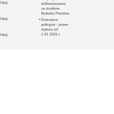
licji
dofinansowane
ze środków
Budżetu Państwa
licji
Emerytura
policyjna - prawo
wyboru od
1.01.2025 r.
licji
licji
e
licji
licji
licji