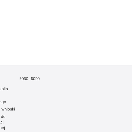
RODO - DODO
blin
ego
i wnioski
 do
cji
nej