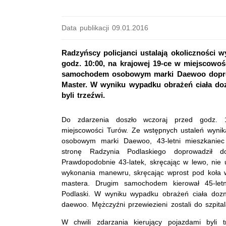
Data publikacji 09.01.2016
Radzyńscy policjanci ustalają okoliczności
godz. 10:00, na krajowej 19-ce w miejscowoś
samochodem osobowym marki Daewoo doprow
Master. W wyniku wypadku obrażeń ciała doz
byli trzeźwi.
Do zdarzenia doszło wczoraj przed godz.
miejscowości Turów. Ze wstępnych ustaleń wyni
osobowym marki Daewoo, 43-letni mieszkaniec
stronę Radzynia Podlaskiego doprowadził d
Prawdopodobnie 43-latek, skręcając w lewo, nie 
wykonania manewru, skręcając wprost pod koła 
mastera. Drugim samochodem kierował 45-let
Podlaski. W wyniku wypadku obrażeń ciała dozna
daewoo. Mężczyźni przewiezieni zostali do szpital
W chwili zdarzania kierujący pojazdami byli t