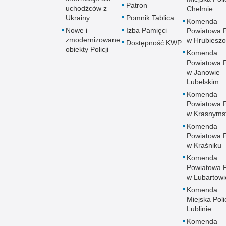
Patron
uchodźców z
Chełmie
Ukrainy
Pomnik Tablica
Komenda
Nowe i
Izba Pamięci
Powiatowa Po
zmodernizowane
w Hrubieszo
Dostępność KWP
obiekty Policji
Komenda
Powiatowa Po
w Janowie
Lubelskim
Komenda
Powiatowa Po
w Krasnyms
Komenda
Powiatowa Po
w Kraśniku
Komenda
Powiatowa Po
w Lubartowi
Komenda
Miejska Polic
Lublinie
Komenda