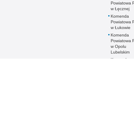
Powiatowa Po
w Łęcznej
Komenda
Powiatowa Po
w Łukowie
Komenda
Powiatowa Po
w Opolu
Lubelskim
Komenda
Powiatowa Po
w Parczewi
Komenda
Powiatowa Po
w Puławach
Komenda
Powiatowa Po
w Radzyniu
Podlaskim
Komenda
Powiatowa Po
w Rykach