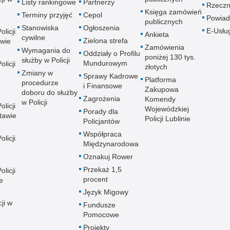
Listy rankingowe
Partnerzy
Rzeczn
Księga zamówień
Terminy przyjęć
Cepol
Powiad
publicznych
Stanowiska
Ogłoszenia
E-Usłu
licji
Ankieta
cywilne
Zielona strefa
wie
Zamówienia
Wymagania do
Oddziały o Profilu
poniżej 130 tys.
służby w Policji
Mundurowym
licji
złotych
Zmiany w
Sprawy Kadrowe
Platforma
procedurze
i Finansowe
Zakupowa
doboru do służby
Zagrożenia
Komendy
w Policji
licji
Wojewódzkiej
Porady dla
tawie
Policji Lublinie
Policjantów
Współpraca
licji
Międzynarodowa
Oznakuj Rower
Przekaż 1,5
licji
procent
e
Język Migowy
ji w
Fundusze
Pomocowe
Projekty