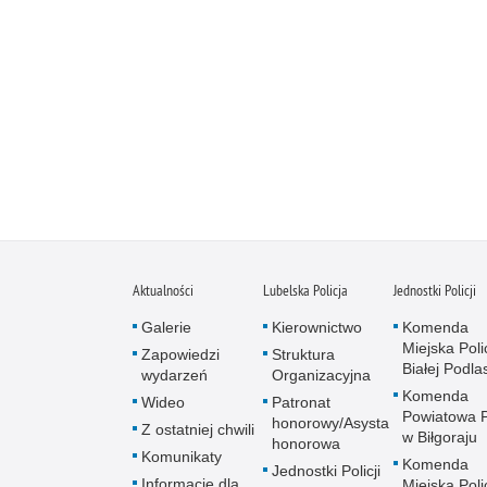
Aktualności
Lubelska Policja
Jednostki Policji
Galerie
Kierownictwo
Komenda
Miejska Polic
Zapowiedzi
Struktura
Białej Podlas
wydarzeń
Organizacyjna
Komenda
Wideo
Patronat
Powiatowa Po
honorowy/Asysta
Z ostatniej chwili
w Biłgoraju
honorowa
Komunikaty
Komenda
Jednostki Policji
Informacje dla
Miejska Polic