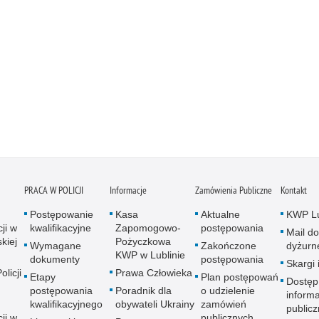
PRACA W POLICJI
Informacje
Zamówienia Publiczne
Kontakt
Postępowanie
Kasa
Aktualne
KWP Lu
ji w
kwalifikacyjne
Zapomogowo-
postępowania
Mail do
kiej
Pożyczkowa
Wymagane
Zakończone
dyżurn
KWP w Lublinie
dokumenty
postępowania
Skargi 
licji
Prawa Człowieka
Etapy
Plan postępowań
Dostęp
postępowania
Poradnik dla
o udzielenie
informa
kwalifikacyjnego
obywateli Ukrainy
zamówień
publicz
ji w
publicznych