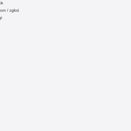
ik
om / zgłoś
gi