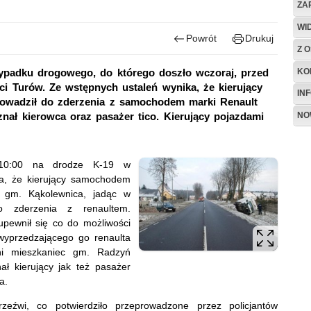
ZA
WI
Powrót
Drukuj
Z O
KO
 wypadku drogowego, do którego doszło wczoraj, przed
ci Turów. Ze wstępnych ustaleń wynika, że kierujący
IN
adził do zderzenia z samochodem marki Renault
NO
nał kierowca oraz pasażer tico. Kierujący pojazdami
 10:00 na drodze K-19 w
ka, że kierujący samochodem
 gm. Kąkolewnica, jadąc w
o zderzenia z renaultem.
upewnił się co do możliwości
wyprzedzającego go renaulta
ni mieszkaniec gm. Radzyń
ł kierujący jak też pasażer
a.
rzeźwi, co potwierdziło przeprowadzone przez policjantów