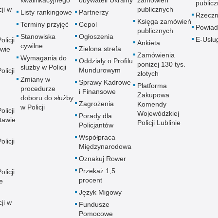
kwalifikacyjnego
obywateli Ukrainy
zamówień
publicz
ji w
publicznych
Listy rankingowe
Partnerzy
Rzeczn
Księga zamówień
Terminy przyjęć
Cepol
Powiad
publicznych
Stanowiska
Ogłoszenia
E-Usłu
licji
Ankieta
cywilne
Zielona strefa
wie
Zamówienia
Wymagania do
Oddziały o Profilu
poniżej 130 tys.
służby w Policji
Mundurowym
licji
złotych
Zmiany w
Sprawy Kadrowe
Platforma
procedurze
i Finansowe
Zakupowa
doboru do służby
Zagrożenia
Komendy
w Policji
licji
Wojewódzkiej
Porady dla
tawie
Policji Lublinie
Policjantów
Współpraca
licji
Międzynarodowa
Oznakuj Rower
Przekaż 1,5
licji
procent
e
Język Migowy
ji w
Fundusze
Pomocowe