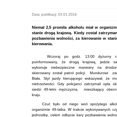
Data publikacji 03.01.2016
Niemal 2,5 promila alkoholu miał w organizmi
stanie drogą krajową. Kiedy został zatrzyman
pozbawienia wolności, za kierowanie w stan
kierowania.
Wczoraj po godz. 13:00 dyżurny radzy
poinformowany, że drogą krajową, jedzie sa
wykonuje niebezpieczne manewry na drodze
skierowany został patrol policji. Mundurowi za
Biała. Styl jazdy kierującego wskazywał, że m
nietrzeźwości. Gdy policjanci zatrzymali opla o
siedzi 49-letni mężczyzna, mieszkający obec
kraju.
Czuć było od niego woń spożytego alkoholu
organizmie 49-latka. W trakcie wykonywanych czyn
jednostkę, celem odbycia kary pozbawienia wolnoś