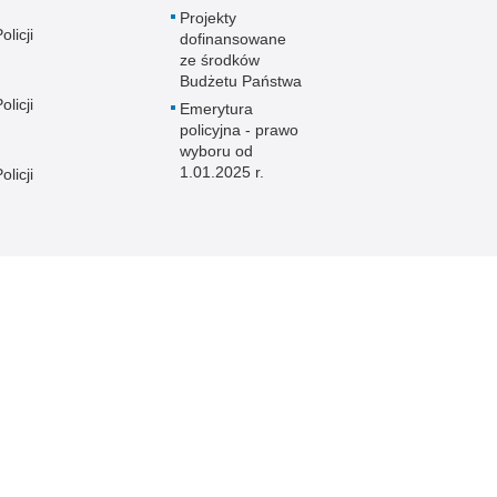
Projekty
licji
dofinansowane
ze środków
Budżetu Państwa
licji
Emerytura
policyjna - prawo
wyboru od
1.01.2025 r.
licji
licji
e
licji
licji
licji