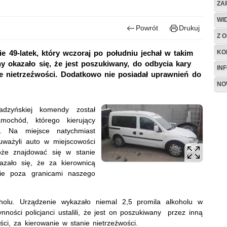
ZA
WI
Powrót
Drukuj
Z O
KO
e 49-latek, który wczoraj po południu jechał w takim
y okazało się, że jest poszukiwany, do odbycia kary
IN
ie nietrzeźwości. Dodatkowo nie posiadał uprawnień do
NO
ńskiej komendy został
mochód, którego kierujący
. Na miejsce natychmiast
uważyli auto w miejscowości
oże znajdować się w stanie
kazało się, że za kierownicą
nie poza granicami naszego
. Urządzenie wykazało niemal 2,5 promila alkoholu w
ności policjanci ustalili, że jest on poszukiwany przez inną
ci, za kierowanie w stanie nietrzeźwości.