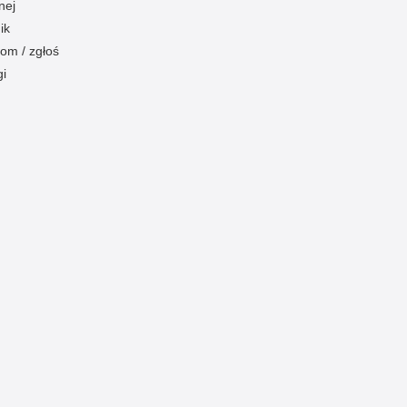
nej
ik
om / zgłoś
gi