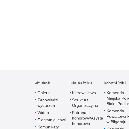
Aktualności
Lubelska Policja
Jednostki Policji
Galerie
Kierownictwo
Komenda
Miejska Polic
Zapowiedzi
Struktura
Białej Podlas
wydarzeń
Organizacyjna
Komenda
Wideo
Patronat
Powiatowa Po
honorowy/Asysta
Z ostatniej chwili
w Biłgoraju
honorowa
Komunikaty