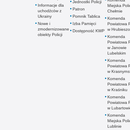
Komenda
Jednostki Policji
Informacje dla
Miejska Polic
Patron
uchodźców z
Chełmie
Ukrainy
Pomnik Tablica
Komenda
Nowe i
Izba Pamięci
Powiatowa Po
zmodernizowane
w Hrubieszo
Dostępność KWP
obiekty Policji
Komenda
Powiatowa Po
w Janowie
Lubelskim
Komenda
Powiatowa Po
w Krasnyms
Komenda
Powiatowa Po
w Kraśniku
Komenda
Powiatowa Po
w Lubartowi
Komenda
Miejska Polic
Lublinie