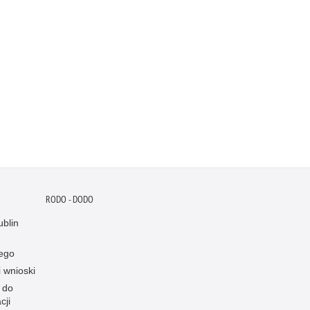
RODO - DODO
blin
ego
i wnioski
 do
cji