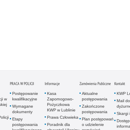
PRACA W POLICJI
Informacje
Zamówienia Publiczne
Kontakt
Postępowanie
Kasa
Aktualne
KWP Lu
ji w
kwalifikacyjne
Zapomogowo-
postępowania
Mail do
kiej
Pożyczkowa
Wymagane
Zakończone
dyżurn
KWP w Lublinie
dokumenty
postępowania
Skargi 
licji
Prawa Człowieka
Etapy
Plan postępowań
Dostęp
postępowania
Poradnik dla
o udzielenie
informa