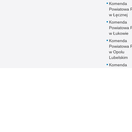
Komenda
Powiatowa Po
w Łęcznej
Komenda
Powiatowa Po
w Łukowie
Komenda
Powiatowa Po
w Opolu
Lubelskim
Komenda
Powiatowa Po
w Parczewi
Komenda
Powiatowa Po
w Puławach
Komenda
Powiatowa Po
w Radzyniu
Podlaskim
Komenda
Powiatowa Po