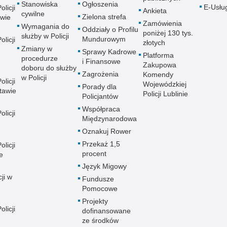
Stanowiska
Ogłoszenia
E-Usłu
licji
Ankieta
cywilne
Zielona strefa
wie
Zamówienia
Wymagania do
Oddziały o Profilu
poniżej 130 tys.
służby w Policji
Mundurowym
licji
złotych
Zmiany w
Sprawy Kadrowe
Platforma
procedurze
i Finansowe
Zakupowa
doboru do służby
Zagrożenia
Komendy
w Policji
licji
Wojewódzkiej
Porady dla
tawie
Policji Lublinie
Policjantów
Współpraca
licji
Międzynarodowa
Oznakuj Rower
Przekaż 1,5
licji
procent
e
Język Migowy
ji w
Fundusze
Pomocowe
Projekty
licji
dofinansowane
ze środków