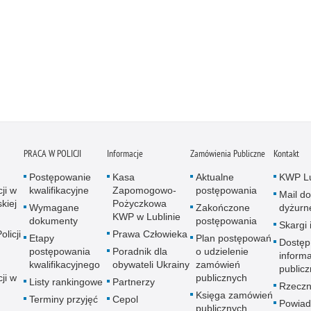
PRACA W POLICJI
Informacje
Zamówienia Publiczne
Kontakt
Postępowanie
Kasa
Aktualne
KWP Lu
ji w
kwalifikacyjne
Zapomogowo-
postępowania
Mail do
kiej
Pożyczkowa
Wymagane
Zakończone
dyżurn
KWP w Lublinie
dokumenty
postępowania
Skargi 
licji
Prawa Człowieka
Etapy
Plan postępowań
Dostęp
postępowania
Poradnik dla
o udzielenie
informa
kwalifikacyjnego
obywateli Ukrainy
zamówień
publicz
ji w
publicznych
Listy rankingowe
Partnerzy
Rzeczn
Księga zamówień
Terminy przyjęć
Cepol
Powiad
publicznych