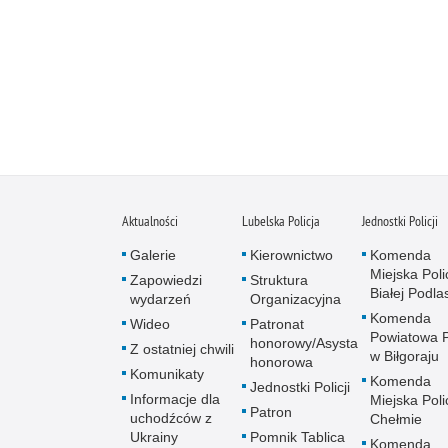
Aktualności
Lubelska Policja
Jednostki Policji
Galerie
Kierownictwo
Komenda
Miejska Polic
Zapowiedzi
Struktura
Białej Podlas
wydarzeń
Organizacyjna
Komenda
Wideo
Patronat
Powiatowa Po
honorowy/Asysta
Z ostatniej chwili
w Biłgoraju
honorowa
Komunikaty
Komenda
Jednostki Policji
Informacje dla
Miejska Polic
Patron
uchodźców z
Chełmie
Ukrainy
Pomnik Tablica
Komenda