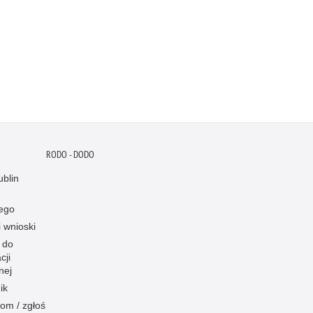
RODO - DODO
blin
ego
i wnioski
 do
cji
nej
ik
om / zgłoś