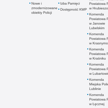
Nowe i
Izba Pamięci
Powiatowa Po
zmodernizowane
w Hrubieszo
Dostępność KWP
obiekty Policji
Komenda
Powiatowa Po
w Janowie
Lubelskim
Komenda
Powiatowa Po
w Krasnyms
Komenda
Powiatowa Po
w Kraśniku
Komenda
Powiatowa Po
w Lubartowi
Komenda
Miejska Polic
Lublinie
Komenda
Powiatowa Po
w Łęcznej