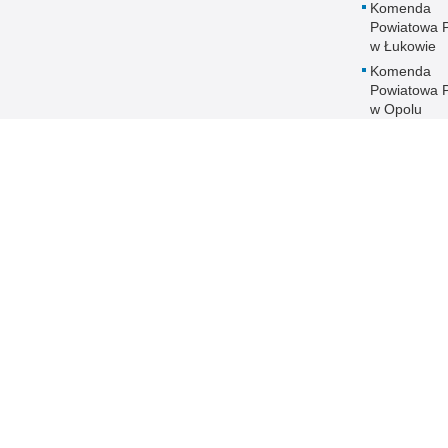
Komenda
Powiatowa Po
w Łukowie
Komenda
Powiatowa Po
w Opolu
Lubelskim
Komenda
Powiatowa Po
w Parczewi
Komenda
Powiatowa Po
w Puławach
Komenda
Powiatowa Po
w Radzyniu
Podlaskim
Komenda
Powiatowa Po
w Rykach
Komenda
Powiatowa Po