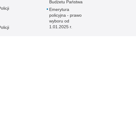
Budżetu Państwa
licji
Emerytura
policyjna - prawo
wyboru od
1.01.2025 r.
licji
licji
e
licji
licji
licji
licji