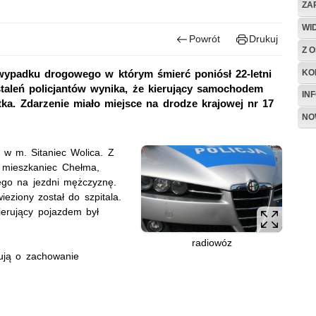
ZA
WI
Powrót
Drukuj
Z O
KO
 wypadku drogowego w którym śmierć poniósł 22-letni
taleń policjantów wynika, że kierujący samochodem
IN
tka. Zdarzenie miało miejsce na drodze krajowej nr 17
NO
 w m. Sitaniec Wolica. Z
i mieszkaniec Chełma,
ego na jezdni mężczyznę.
eziony został do szpitala.
ierujący pojazdem był
radiowóz
elują o zachowanie