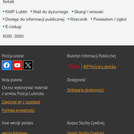
Kontakt
KWP Lublin
Mail do dyżurnego
Skargi i wnioski
Dostęp do informacji publicznej
Rzecznik
Powiadom / zgłoś
E-Usługi
RODO - DODO
Policja online
Biuletyn Informacji Publicznej
BIP Policja Lubelska
Nota prawna
Dostępność
Chcesz wykorzystać materiał
Deklaracja dostępności
z serwisu Policja Lubelska.
Zapoznaj się z zasadami
Polityka prywatności
Inne wersje portalu
Korpus Służby Cywilnej
wersja tekstowa
Serwis Służby Cywilnej