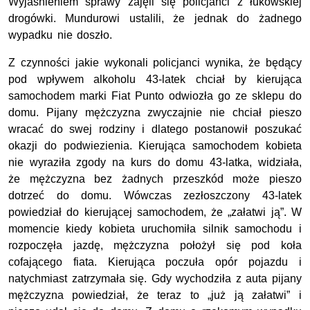
Wyjaśnieniem sprawy zajęli się policjanci z łukowskiej
drogówki. Mundurowi ustalili, że jednak do żadnego
wypadku nie doszło.
Z czynności jakie wykonali policjanci wynika, że będący
pod wpływem alkoholu 43-latek chciał by kierująca
samochodem marki Fiat Punto odwiozła go ze sklepu do
domu. Pijany mężczyzna zwyczajnie nie chciał pieszo
wracać do swej rodziny i dlatego postanowił poszukać
okazji do podwiezienia. Kierująca samochodem kobieta
nie wyraziła zgody na kurs do domu 43-latka, widziała,
że mężczyzna bez żadnych przeszkód może pieszo
dotrzeć do domu. Wówczas zezłoszczony 43-latek
powiedział do kierującej samochodem, że „załatwi ją”. W
momencie kiedy kobieta uruchomiła silnik samochodu i
rozpoczęła jazdę, mężczyzna położył się pod koła
cofającego fiata. Kierująca poczuła opór pojazdu i
natychmiast zatrzymała się. Gdy wychodziła z auta pijany
mężczyzna powiedział, że teraz to „już ją załatwi” i