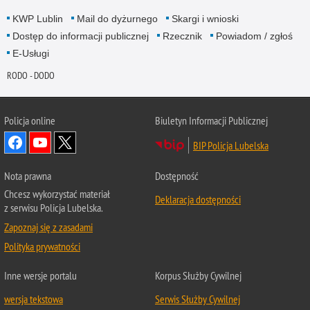
KWP Lublin
Mail do dyżurnego
Skargi i wnioski
Dostęp do informacji publicznej
Rzecznik
Powiadom / zgłoś
E-Usługi
RODO - DODO
Policja online
Biuletyn Informacji Publicznej
BIP Policja Lubelska
Nota prawna
Dostępność
Chcesz wykorzystać materiał
Deklaracja dostępności
z serwisu Policja Lubelska.
Zapoznaj się z zasadami
Polityka prywatności
Inne wersje portalu
Korpus Służby Cywilnej
wersja tekstowa
Serwis Służby Cywilnej