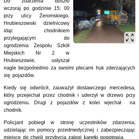
Do zdarzenia doszło
wczoraj po godzinie 15: 00
przy ulicy Żeromskiego.
Hrubieszowski dzielnicowy
idąc chodnikiem
przylegającym do
ogrodzenia Zespołu Szkół
Miejskich Nr 2 w
Hrubieszowie, usłyszał
nagle bezpośrednio za swoimi plecami huk zderzających
się pojazdów.
Kiedy się odwrócił, zauważył dostawczego mercedesa,
który przejechał przez chodnik i uderzył w drzewo przy
ogrodzeniu. Drugi z pojazdów z kolei wjechał na
chodnik.
Policjant pobiegł w stronę uczestników zdarzenia,
udzielając im pomocy przedmedycznej i zabezpieczając
miejsce do chwili przybycia załogi karetki pogotowia.