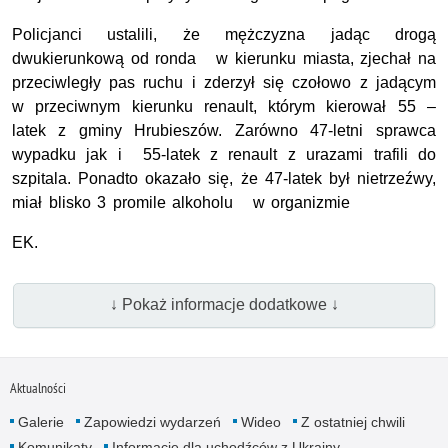
Policjanci ustalili, że mężczyzna jadąc drogą
dwukierunkową od ronda w kierunku miasta, zjechał na
przeciwległy pas ruchu i zderzył się czołowo z jadącym
w przeciwnym kierunku renault, którym kierował 55 –
latek z gminy Hrubieszów. Zarówno 47-letni sprawca
wypadku jak i 55-latek z renault z urazami trafili do
szpitala. Ponadto okazało się, że 47-latek był nietrzeźwy,
miał blisko 3 promile alkoholu w organizmie
EK.
↓ Pokaż informacje dodatkowe ↓
Aktualności
Galerie
Zapowiedzi wydarzeń
Wideo
Z ostatniej chwili
Komunikaty
Informacje dla uchodźców z Ukrainy