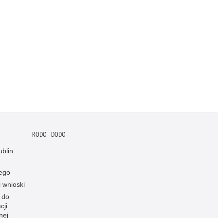
RODO - DODO
blin
ego
i wnioski
 do
cji
nej