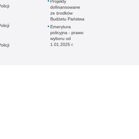
Projekty
licji
dofinansowane
ze środków
Budżetu Państwa
licji
Emerytura
policyjna - prawo
wyboru od
1.01.2025 r.
licji
licji
e
licji
licji
licji