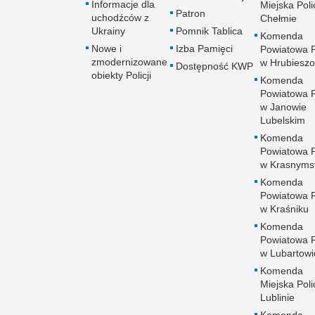
Informacje dla
Miejska Polic
Patron
uchodźców z
Chełmie
Ukrainy
Pomnik Tablica
Komenda
Nowe i
Izba Pamięci
Powiatowa Po
zmodernizowane
w Hrubieszo
Dostępność KWP
obiekty Policji
Komenda
Powiatowa Po
w Janowie
Lubelskim
Komenda
Powiatowa Po
w Krasnyms
Komenda
Powiatowa Po
w Kraśniku
Komenda
Powiatowa Po
w Lubartowi
Komenda
Miejska Polic
Lublinie
Komenda