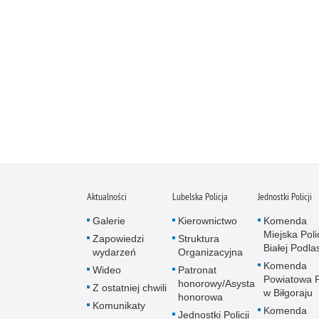
Aktualności
Lubelska Policja
Jednostki Policji
Galerie
Kierownictwo
Komenda
Miejska Polic
Zapowiedzi
Struktura
Białej Podlas
wydarzeń
Organizacyjna
Komenda
Wideo
Patronat
Powiatowa Po
honorowy/Asysta
Z ostatniej chwili
w Biłgoraju
honorowa
Komunikaty
Komenda
Jednostki Policji