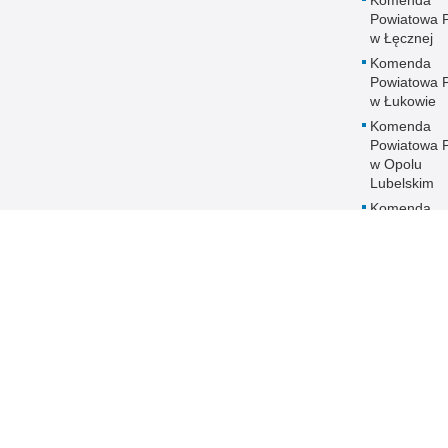
Powiatowa Po
w Łęcznej
Komenda
Powiatowa Po
w Łukowie
Komenda
Powiatowa Po
w Opolu
Lubelskim
Komenda
Powiatowa Po
w Parczewi
Komenda
Powiatowa Po
w Puławach
Komenda
Powiatowa Po
w Radzyniu
Podlaskim
Komenda
Powiatowa Po