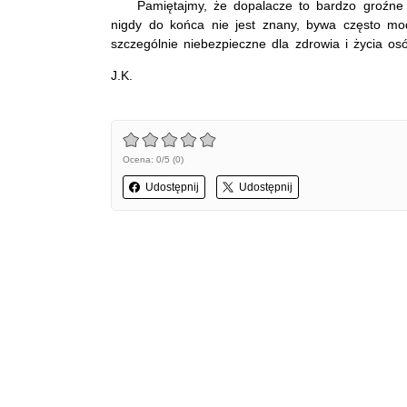
Pamiętajmy, że dopalacze to bardzo groźne i 
nigdy do końca nie jest znany, bywa często mo
szczególnie niebezpieczne dla zdrowia i życia osó
J.K.
Ocena: 0/5 (0)
Udostępnij
Udostępnij