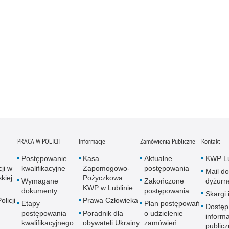
PRACA W POLICJI
Informacje
Zamówienia Publiczne
Kontakt
Postępowanie
Kasa
Aktualne
KWP Lu
ji w
kwalifikacyjne
Zapomogowo-
postępowania
Mail do
kiej
Pożyczkowa
Wymagane
Zakończone
dyżurn
KWP w Lublinie
dokumenty
postępowania
Skargi 
licji
Prawa Człowieka
Etapy
Plan postępowań
Dostęp
postępowania
Poradnik dla
o udzielenie
informa
kwalifikacyjnego
obywateli Ukrainy
zamówień
publicz