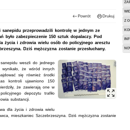
ZA
WI
Powrót
Drukuj
Z O
KO
i sanepidu przeprowadzili kontrolę w jednym ze
łań było zabezpieczenie 150 sztuk dopalaczy. Pod
IN
 życia i zdrowia wielu osób do policyjnego aresztu
NO
zebrzeszyna. Dziś mężczyzna zostanie przesłuchany.
sanepidu weszli do jednego
i wynikało, że wśród innych
jdować się również środki
zas kontroli ujawniono 150
erdziły, że zawierają one w
olicyjnego depozytu trafiło
owia substancji.
 dla życia i zdrowia wielu
edawca, mieszkaniec Szczebrzeszyna. Dziś mężczyzna zostanie