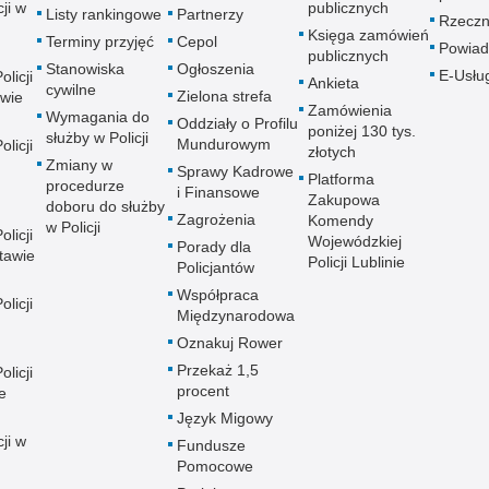
ji w
publicznych
Listy rankingowe
Partnerzy
Rzeczn
Księga zamówień
Terminy przyjęć
Cepol
Powiad
publicznych
Stanowiska
Ogłoszenia
E-Usłu
licji
Ankieta
cywilne
Zielona strefa
wie
Zamówienia
Wymagania do
Oddziały o Profilu
poniżej 130 tys.
służby w Policji
Mundurowym
licji
złotych
Zmiany w
Sprawy Kadrowe
Platforma
procedurze
i Finansowe
Zakupowa
doboru do służby
Zagrożenia
Komendy
w Policji
licji
Wojewódzkiej
Porady dla
tawie
Policji Lublinie
Policjantów
Współpraca
licji
Międzynarodowa
Oznakuj Rower
Przekaż 1,5
licji
procent
e
Język Migowy
ji w
Fundusze
Pomocowe