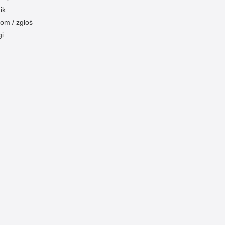
ik
om / zgłoś
gi