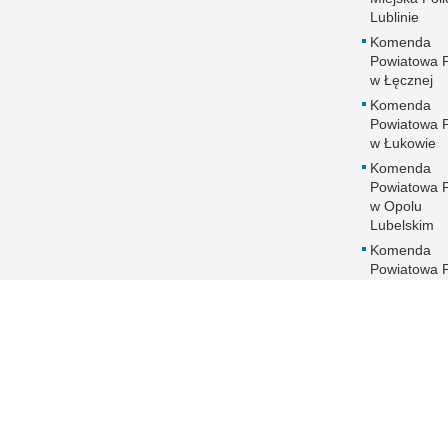
Lublinie
Komenda
Powiatowa Po
w Łęcznej
Komenda
Powiatowa Po
w Łukowie
Komenda
Powiatowa Po
w Opolu
Lubelskim
Komenda
Powiatowa Po
w Parczewi
Komenda
Powiatowa Po
w Puławach
Komenda
Powiatowa Po
w Radzyniu
Podlaskim