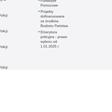
Fundusze
Pomocowe
Projekty
licji
dofinansowane
ze środków
Budżetu Państwa
licji
Emerytura
policyjna - prawo
wyboru od
1.01.2025 r.
licji
licji
e
licji
licji