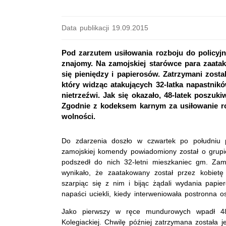
Data publikacji 19.09.2015
Pod zarzutem usiłowania rozboju do policyjnego
znajomy. Na zamojskiej starówce para zaata
się pieniędzy i papierosów. Zatrzymani zosta
który widząc atakujących 32-latka napastników
nietrzeźwi. Jak się okazało, 48-latek poszu
Zgodnie z kodeksem karnym za usiłowanie ro
wolności.
Do zdarzenia doszło w czwartek po południu 
zamojskiej komendy powiadomiony został o grupie
podszedł do nich 32-letni mieszkaniec gm. Zam
wynikało, że zaatakowany został przez kobietę
szarpiąc się z nim i bijąc żądali wydania papie
napaści uciekli, kiedy interweniowała postronna o
Jako pierwszy w ręce mundurowych wpadł 48-
Kolegiackiej. Chwilę później zatrzymana została j