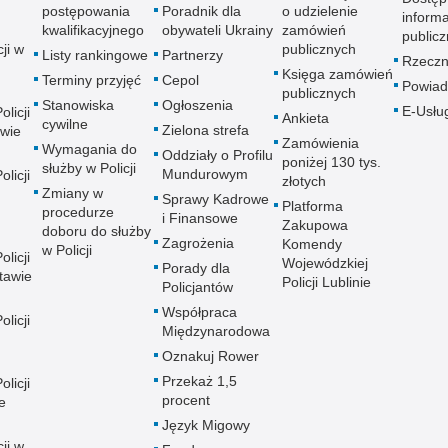
postępowania
Poradnik dla
o udzielenie
informa
kwalifikacyjnego
obywateli Ukrainy
zamówień
publicz
ji w
publicznych
Listy rankingowe
Partnerzy
Rzeczn
Księga zamówień
Terminy przyjęć
Cepol
Powiad
publicznych
Stanowiska
Ogłoszenia
E-Usłu
licji
Ankieta
cywilne
Zielona strefa
wie
Zamówienia
Wymagania do
Oddziały o Profilu
poniżej 130 tys.
służby w Policji
Mundurowym
licji
złotych
Zmiany w
Sprawy Kadrowe
Platforma
procedurze
i Finansowe
Zakupowa
doboru do służby
Zagrożenia
Komendy
w Policji
licji
Wojewódzkiej
Porady dla
tawie
Policji Lublinie
Policjantów
Współpraca
licji
Międzynarodowa
Oznakuj Rower
Przekaż 1,5
licji
procent
e
Język Migowy
ji w