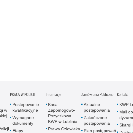
PRACA W POLICJI
Informacje
Zamówienia Publiczne
Kontakt
Postępowanie
Kasa
Aktualne
KWP Lu
ji w
kwalifikacyjne
Zapomogowo-
postępowania
Mail do
kiej
Pożyczkowa
Wymagane
Zakończone
dyżurn
KWP w Lublinie
dokumenty
postępowania
Skargi 
licji
Prawa Człowieka
Etapy
Plan postępowań
Dostęp