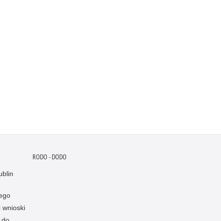
RODO - DODO
blin
ego
i wnioski
 do