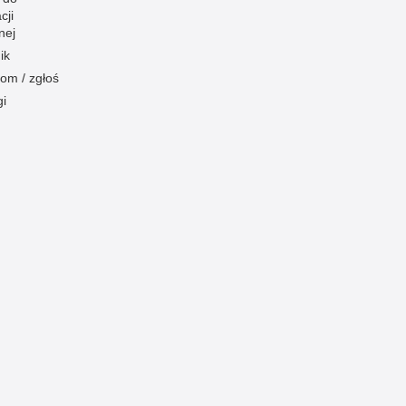
cji
nej
ik
om / zgłoś
gi