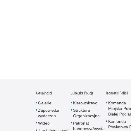
Aktualności
Lubelska Policja
Jednostki Policji
Galerie
Kierownictwo
Komenda
Miejska Polic
Zapowiedzi
Struktura
Białej Podlas
wydarzeń
Organizacyjna
Komenda
Wideo
Patronat
Powiatowa Po
honorowy/Asysta
Z ostatniej chwili