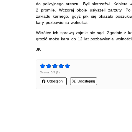
do policyjnego aresztu. Byli nietrzeźwi. Kobieta
2 promile. Wczoraj oboje usłyszeli zarzuty. Po 
zakładu karnego, gdyż jak się okazało poszuk
kary pozbawienia wolności.
Wkrótce ich sprawą zajmie się sąd. Zgodnie z k
grozić może kara do 12 lat pozbawienia wolności
JK
Ocena: 5/5 (1)
Udostępnij
Udostępnij