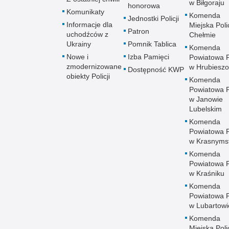
w Biłgoraju
honorowa
Komunikaty
Komenda
Jednostki Policji
Informacje dla
Miejska Polic
Patron
uchodźców z
Chełmie
Ukrainy
Pomnik Tablica
Komenda
Nowe i
Izba Pamięci
Powiatowa Po
zmodernizowane
w Hrubieszo
Dostępność KWP
obiekty Policji
Komenda
Powiatowa Po
w Janowie
Lubelskim
Komenda
Powiatowa Po
w Krasnyms
Komenda
Powiatowa Po
w Kraśniku
Komenda
Powiatowa Po
w Lubartowi
Komenda
Miejska Polic