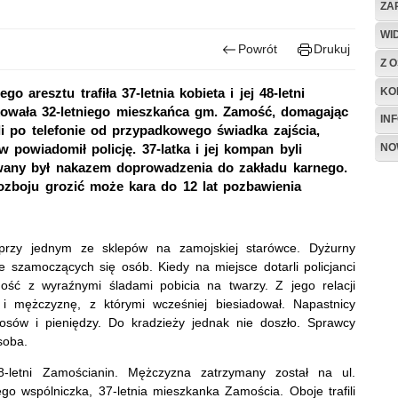
ZA
WI
Powrót
Drukuj
Z O
KO
 aresztu trafiła 37-letnia kobieta i jej 48-letni
kowała 32-letniego mieszkańca gm. Zamość, domagając
IN
li po telefonie od przypadkowego świadka zajścia,
NO
 powiadomił policję. 37-latka i jej kompan byli
kiwany był nakazem doprowadzenia do zakładu karnego.
zboju grozić może kara do 12 lat pozbawienia
przy jednym ze sklepów na zamojskiej starówce. Dyżurny
 szamoczących się osób. Kiedy na miejsce dotarli policjanci
ość z wyraźnymi śladami pobicia na twarzy. Z jego relacji
 i mężczyznę, z którymi wcześniej biesiadował. Napastnicy
rosów i pieniędzy. Do kradzieży jednak nie doszło. Sprawcy
soba.
letni Zamościanin. Mężczyzna zatrzymany został na ul.
ego wspólniczka, 37-letnia mieszkanka Zamościa. Oboje trafili