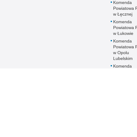
Komenda
Powiatowa Po
w Łęcznej
Komenda
Powiatowa Po
w Łukowie
Komenda
Powiatowa Po
w Opolu
Lubelskim
Komenda
Powiatowa Po
w Parczewi
Komenda
Powiatowa Po
w Puławach
Komenda
Powiatowa Po
w Radzyniu
Podlaskim
Komenda
Powiatowa Po