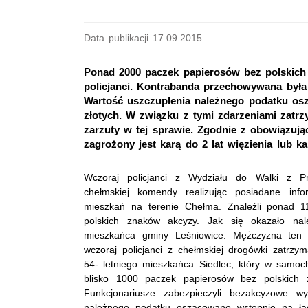
Data publikacji 17.09.2015
Ponad 2000 paczek papierosów bez polskich 
policjanci. Kontrabanda przechowywana by
Wartość uszczuplenia należnego podatku os
złotych. W związku z tymi zdarzeniami zatrz
zarzuty w tej sprawie. Zgodnie z obowiązuj
zagrożony jest karą do 2 lat więzienia lub k
Wczoraj policjanci z Wydziału do Walki z Pr
chełmskiej komendy realizując posiadane info
mieszkań na terenie Chełma. Znaleźli ponad 
polskich znaków akcyzy. Jak się okazało nal
mieszkańca gminy Leśniowice. Mężczyzna ten 
wczoraj policjanci z chełmskiej drogówki zatrz
54- letniego mieszkańca Siedlec, który w samoc
blisko 1000 paczek papierosów bez polskich 
Funkcjonariusze zabezpieczyli bezakcyzowe wy
należnego podatku oszacowano wstępnie na łąc