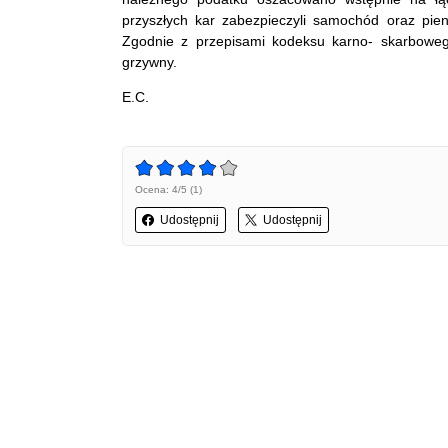
przyszłych kar zabezpieczyli samochód oraz pien
Zgodnie z przepisami kodeksu karno- skarbowego
grzywny.
E.C.
Ocena: 4/5 (1)
Udostępnij
Udostępnij