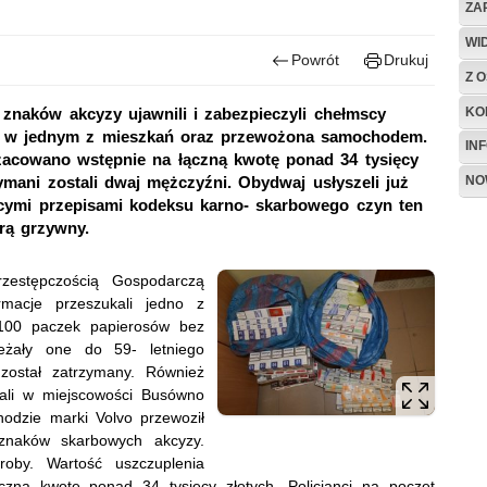
ZA
WI
Powrót
Drukuj
Z O
KO
znaków akcyzy ujawnili i zabezpieczyli chełmscy
ła w jednym z mieszkań oraz przewożona samochodem.
IN
zacowano wstępnie na łączną kwotę ponad 34 tysięcy
NO
ymani zostali dwaj mężczyźni. Obydwaj usłyszeli już
ącymi przepisami kodeksu karno- skarbowego czyn ten
arą grzywny.
zestępczością Gospodarczą
rmacje przeszukali jedno z
1100 paczek papierosów bez
eżały one do 59- letniego
został zatrzymany. Również
ymali w miejscowości Busówno
hodzie marki Volvo przewoził
znaków skarbowych akcyzy.
roby. Wartość uszczuplenia
zną kwotę ponad 34 tysięcy złotych. Policjanci na poczet