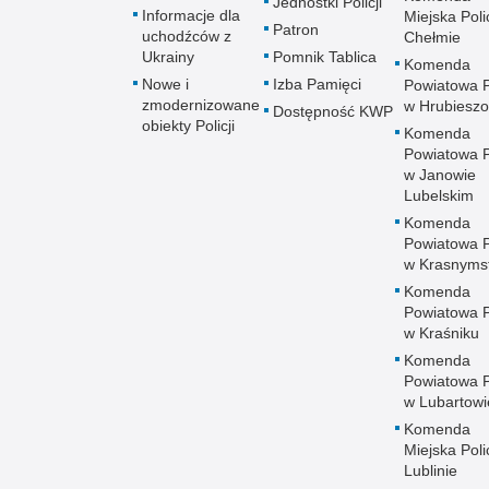
Jednostki Policji
Informacje dla
Miejska Polic
Patron
uchodźców z
Chełmie
Ukrainy
Pomnik Tablica
Komenda
Nowe i
Izba Pamięci
Powiatowa Po
zmodernizowane
w Hrubieszo
Dostępność KWP
obiekty Policji
Komenda
Powiatowa Po
w Janowie
Lubelskim
Komenda
Powiatowa Po
w Krasnyms
Komenda
Powiatowa Po
w Kraśniku
Komenda
Powiatowa Po
w Lubartowi
Komenda
Miejska Polic
Lublinie