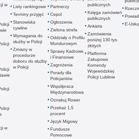
publicz
ji w
publicznych
Listy rankingowe
Partnerzy
Rzeczn
Księga zamówień
Terminy przyjęć
Cepol
Powiad
publicznych
Stanowiska
Ogłoszenia
E-Usłu
licji
Ankieta
cywilne
Zielona strefa
wie
Zamówienia
Wymagania do
Oddziały o Profilu
poniżej 130 tys.
służby w Policji
Mundurowym
licji
złotych
Zmiany w
Sprawy Kadrowe
Platforma
procedurze
i Finansowe
Zakupowa
doboru do służby
Zagrożenia
Komendy
w Policji
licji
Wojewódzkiej
Porady dla
tawie
Policji Lublinie
Policjantów
Współpraca
licji
Międzynarodowa
Oznakuj Rower
Przekaż 1,5
licji
procent
e
Język Migowy
ji w
Fundusze
Pomocowe