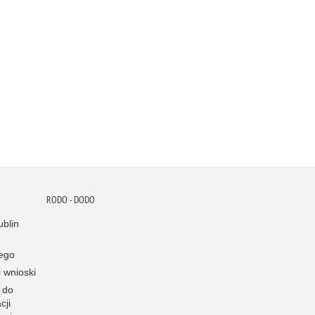
RODO - DODO
blin
ego
i wnioski
 do
cji