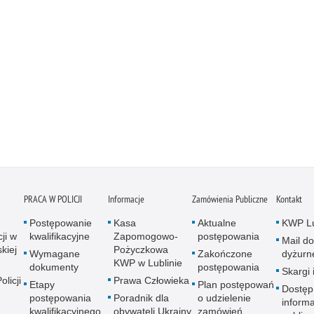
PRACA W POLICJI
Informacje
Zamówienia Publiczne
Kontakt
Postępowanie
Kasa
Aktualne
KWP Lu
ji w
kwalifikacyjne
Zapomogowo-
postępowania
Mail do
kiej
Pożyczkowa
Wymagane
Zakończone
dyżurn
KWP w Lublinie
dokumenty
postępowania
Skargi 
licji
Prawa Człowieka
Etapy
Plan postępowań
Dostęp
postępowania
Poradnik dla
o udzielenie
informa
kwalifikacyjnego
obywateli Ukrainy
zamówień