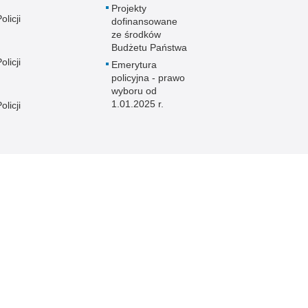
Projekty
licji
dofinansowane
ze środków
Budżetu Państwa
licji
Emerytura
policyjna - prawo
wyboru od
1.01.2025 r.
licji
licji
e
licji
licji
licji