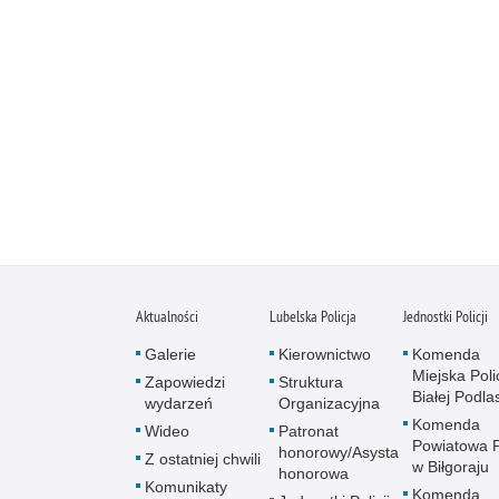
Aktualności
Lubelska Policja
Jednostki Policji
Galerie
Kierownictwo
Komenda
Miejska Polic
Zapowiedzi
Struktura
Białej Podlas
wydarzeń
Organizacyjna
Komenda
Wideo
Patronat
Powiatowa Po
honorowy/Asysta
Z ostatniej chwili
w Biłgoraju
honorowa
Komunikaty
Komenda