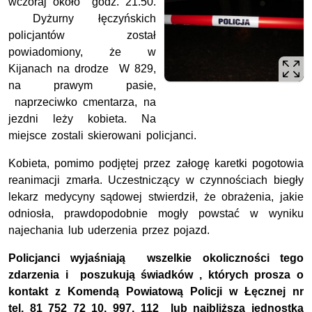
wczoraj około godz. 21.50.
Dyżurny łęczyńskich
policjantów został
powiadomiony, że w
Kijanach na drodze W 829,
na prawym pasie,
naprzeciwko cmentarza, na
jezdni leży kobieta. Na
miejsce zostali skierowani policjanci.
Kobieta, pomimo podjętej przez załogę karetki pogotowia
reanimacji zmarła. Uczestniczący w czynnościach biegły
lekarz medycyny sądowej stwierdził, że obrażenia, jakie
odniosła, prawdopodobnie mogły powstać w wyniku
najechania lub uderzenia przez pojazd.
Policjanci wyjaśniają wszelkie okoliczności tego
zdarzenia i
poszukują świadków , których prosza o
kontakt z Komendą Powiatową Policji w Łęcznej nr
tel. 81 752 72 10, 997, 112 lub najbliższą jednostką