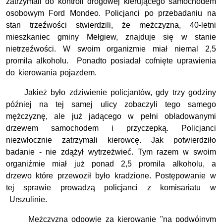
zatrzymali do kontroli drogowej kierującego samochodem
osobowym Ford Mondeo. Policjanci po przebadaniu na
stan trzeźwości stwierdzili, że meżczyzna, 40-letni
mieszkaniec gminy Mełgiew, znajduje się w stanie
nietrzeźwości. W swoim organizmie miał niemal 2,5
promila alkoholu. Ponadto posiadał cofnięte uprawienia
do kierowania pojazdem.
Jakież było zdziwienie policjantów, gdy trzy godziny
później na tej samej ulicy zobaczyli tego samego
mężczyznę, ale już jadącego w pełni obładowanymi
drzewem samochodem i przyczepką. Policjanci
niezwłocznie zatrzymali kierowcę. Jak potwierdziło
badanie - nie zdążył wytrzeżwieć. Tym razem w swoim
organiźmie miał już ponad 2,5 promila alkoholu, a
drzewo które przewoził było kradzione. Postępowanie w
tej sprawie prowadzą policjanci z komisariatu w
Urszulinie.
Mężczyzna odpowie za kierowanie "na podwójnym