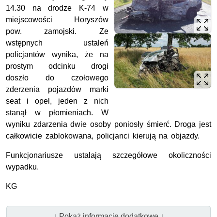
14.30 na drodze K-74 w
miejscowości Horyszów
pow. zamojski. Ze
wstępnych ustaleń
policjantów wynika, że na
prostym odcinku drogi
doszło do czołowego
zderzenia pojazdów marki
seat i opel, jeden z nich
stanął w płomieniach. W
wyniku zdarzenia dwie osoby poniosły śmierć. Droga jest
całkowicie zablokowana, policjanci kierują na objazdy.
Funkcjonariusze ustalają szczegółowe okoliczności
wypadku.
KG
↓ Pokaż informacje dodatkowe ↓