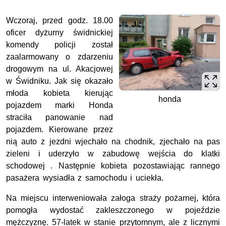
Wczoraj, przed godz. 18.00
oficer dyżurny świdnickiej
komendy policji został
zaalarmowany o zdarzeniu
drogowym na ul. Akacjowej
w Świdniku. Jak się okazało
młoda kobieta kierując
honda
pojazdem marki Honda
straciła panowanie nad
pojazdem. Kierowane przez
nią auto z jezdni wjechało na chodnik, zjechało na pas
zieleni i uderzyło w zabudowę wejścia do klatki
schodowej . Następnie kobieta pozostawiając rannego
pasażera wysiadła z samochodu i uciekła.
Na miejscu interweniowała załoga straży pożarnej, która
pomogła wydostać zakleszczonego w pojeździe
mężczyznę. 57-latek w stanie przytomnym, ale z licznymi