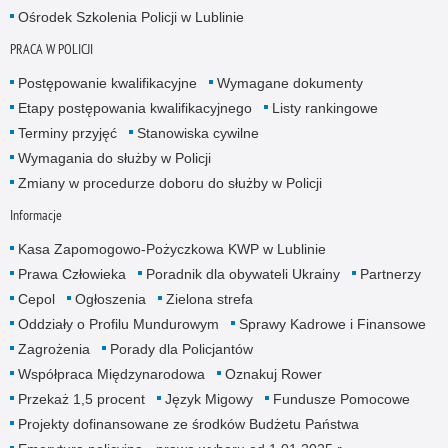
Ośrodek Szkolenia Policji w Lublinie
PRACA W POLICJI
Postępowanie kwalifikacyjne
Wymagane dokumenty
Etapy postępowania kwalifikacyjnego
Listy rankingowe
Terminy przyjęć
Stanowiska cywilne
Wymagania do służby w Policji
Zmiany w procedurze doboru do służby w Policji
Informacje
Kasa Zapomogowo-Pożyczkowa KWP w Lublinie
Prawa Człowieka
Poradnik dla obywateli Ukrainy
Partnerzy
Cepol
Ogłoszenia
Zielona strefa
Oddziały o Profilu Mundurowym
Sprawy Kadrowe i Finansowe
Zagrożenia
Porady dla Policjantów
Współpraca Międzynarodowa
Oznakuj Rower
Przekaż 1,5 procent
Język Migowy
Fundusze Pomocowe
Projekty dofinansowane ze środków Budżetu Państwa