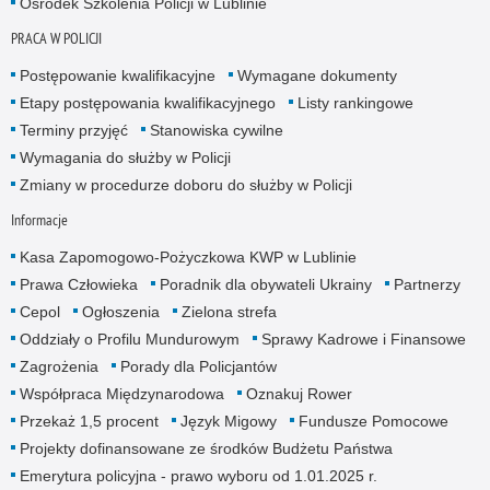
Ośrodek Szkolenia Policji w Lublinie
PRACA W POLICJI
Postępowanie kwalifikacyjne
Wymagane dokumenty
Etapy postępowania kwalifikacyjnego
Listy rankingowe
Terminy przyjęć
Stanowiska cywilne
Wymagania do służby w Policji
Zmiany w procedurze doboru do służby w Policji
Informacje
Kasa Zapomogowo-Pożyczkowa KWP w Lublinie
Prawa Człowieka
Poradnik dla obywateli Ukrainy
Partnerzy
Cepol
Ogłoszenia
Zielona strefa
Oddziały o Profilu Mundurowym
Sprawy Kadrowe i Finansowe
Zagrożenia
Porady dla Policjantów
Współpraca Międzynarodowa
Oznakuj Rower
Przekaż 1,5 procent
Język Migowy
Fundusze Pomocowe
Projekty dofinansowane ze środków Budżetu Państwa
Emerytura policyjna - prawo wyboru od 1.01.2025 r.