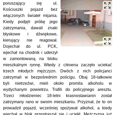
poruszający się ul.
Kościuszki pojazd bez
włączonych świateł mijania.
Kiedy podjęli próbę jego
zatrzymania, dawali znaki
błyskowe i dźwiękowe,
kierujący nie reagował.
Dojechał do ul. PCK,
wjechał na chodnik i uderzył
w zamontowaną na bloku
mieszkalnym rynnę. Wtedy z citroena zaczęło uciekać
trzech młodych mężczyzn. Dwóch z nich policjanci
zatrzymali w bezpośrednim pościgu. Obaj 18-latkowie
byli nietrzeźwi, mieli około promila alkoholu w
wydychanym powietrzu. Trafili do policyjnego aresztu.
Trzeci młodzieniec 18-letni krasnostawianin został
zatrzymany rano w swoim mieszkaniu. Przyznał, że to on
prowadził pojazd, wcześniej spożywał alkohol, a kiedy
wjechał w blok przestraszył się i uciekł. Mężczyzna już