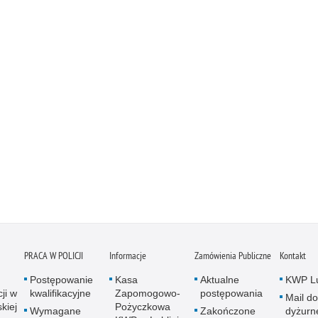
PRACA W POLICJI
Informacje
Zamówienia Publiczne
Kontakt
Postępowanie
Kasa
Aktualne
KWP Lu
ji w
kwalifikacyjne
Zapomogowo-
postępowania
Mail do
kiej
Pożyczkowa
Wymagane
Zakończone
dyżurn