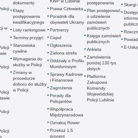
KWP w Lublinie
dokumenty
postępowania
Skargi 
licji
Prawa Człowieka
Etapy
Plan postępowań
Dostęp
postępowania
Poradnik dla
o udzielenie
informa
kwalifikacyjnego
obywateli Ukrainy
zamówień
publicz
ji w
publicznych
Listy rankingowe
Partnerzy
Rzeczn
Księga zamówień
Terminy przyjęć
Cepol
Powiad
publicznych
Stanowiska
Ogłoszenia
E-Usłu
licji
Ankieta
cywilne
Zielona strefa
wie
Zamówienia
Wymagania do
Oddziały o Profilu
poniżej 130 tys.
służby w Policji
Mundurowym
licji
złotych
Zmiany w
Sprawy Kadrowe
Platforma
procedurze
i Finansowe
Zakupowa
doboru do służby
Zagrożenia
Komendy
w Policji
licji
Wojewódzkiej
Porady dla
tawie
Policji Lublinie
Policjantów
Współpraca
licji
Międzynarodowa
Oznakuj Rower
Przekaż 1,5
licji
procent
e