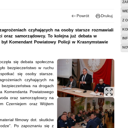
ZA
WI
Powrót
Drukuj
Z O
KO
agrożeniach czyhających na osoby starsze rozmawiali
nci oraz samorządowcy. To kolejna już debata w
IN
i był Komendant Powiatowy Policji w Krasnymstawie
NO
oczęła się debata społeczna
yło bezpieczeństwo w ruchu
otkać się osoby starsze.
zagrożeniach czyhających na
e bezpieczeństwa na drogach
ępca Komendanta Powiatowego
jewoda oraz samorządowcy na
iem Czerniejem oraz Wójtem
ateriał filmowy dot. skutków
odze”. Po zapoznaniu się z