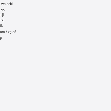
i wnioski
 do
cji
nej
ik
om / zgłoś
gi