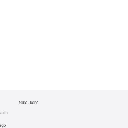
RODO - DODO
blin
ego