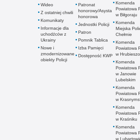
Komenda
Wideo
Patronat
Powiatowa Po
honorowy/Asysta
Z ostatniej chwili
w Biłgoraju
honorowa
Komunikaty
Komenda
Jednostki Policji
Informacje dla
Miejska Polic
Patron
uchodźców z
Chełmie
Ukrainy
Pomnik Tablica
Komenda
Nowe i
Izba Pamięci
Powiatowa Po
zmodernizowane
w Hrubieszo
Dostępność KWP
obiekty Policji
Komenda
Powiatowa Po
w Janowie
Lubelskim
Komenda
Powiatowa Po
w Krasnyms
Komenda
Powiatowa Po
w Kraśniku
Komenda
Powiatowa Po
w Lubartowi