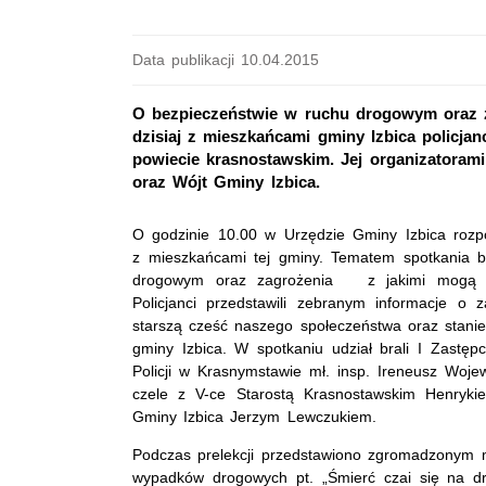
Data publikacji 10.04.2015
O bezpieczeństwie w ruchu drogowym oraz z
dzisiaj z mieszkańcami gminy Izbica policja
powiecie krasnostawskim. Jej organizatoram
oraz Wójt Gminy Izbica.
O godzinie 10.00 w Urzędzie Gminy Izbica rozp
z mieszkańcami tej gminy. Tematem spotkania b
drogowym oraz zagrożenia z jakimi mogą sp
Policjanci przedstawili zebranym informacje o 
starszą cześć naszego społeczeństwa oraz stani
gminy Izbica. W spotkaniu udział brali I Zast
Policji w Krasnymstawie mł. insp. Ireneusz Wo
czele z V-ce Starostą Krasnostawskim Henryk
Gminy Izbica Jerzym Lewczukiem.
Podczas prelekcji przedstawiono zgromadzonym m
wypadków drogowych pt. „Śmierć czai się na dr