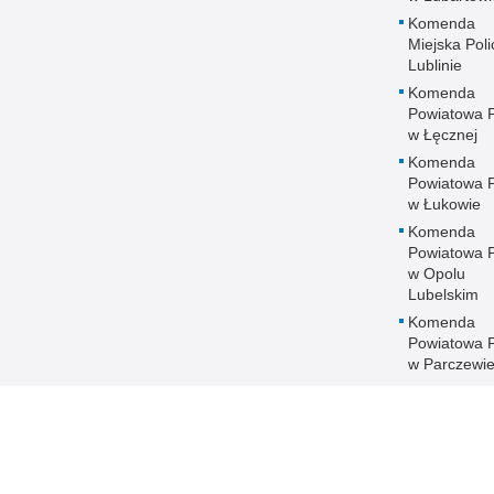
Komenda
Miejska Polic
Lublinie
Komenda
Powiatowa Po
w Łęcznej
Komenda
Powiatowa Po
w Łukowie
Komenda
Powiatowa Po
w Opolu
Lubelskim
Komenda
Powiatowa Po
w Parczewi
Komenda
Powiatowa Po
w Puławach
Komenda
Powiatowa Po