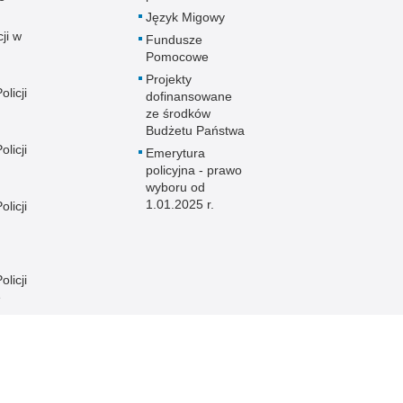
Język Migowy
ji w
Fundusze
Pomocowe
Projekty
licji
dofinansowane
ze środków
Budżetu Państwa
licji
Emerytura
policyjna - prawo
wyboru od
1.01.2025 r.
licji
licji
e
licji
licji