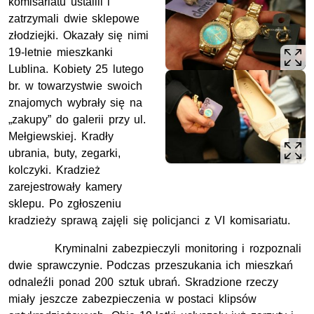
komisariatu ustalili i
zatrzymali dwie sklepowe
złodziejki. Okazały się nimi
19-letnie mieszkanki
Lublina. Kobiety 25 lutego
br. w towarzystwie swoich
znajomych wybrały się na
„zakupy” do galerii przy ul.
Mełgiewskiej. Kradły
ubrania, buty, zegarki,
kolczyki. Kradzież
zarejestrowały kamery
sklepu. Po zgłoszeniu
kradzieży sprawą zajęli się policjanci z VI komisariatu.
Kryminalni zabezpieczyli monitoring i rozpoznali
dwie sprawczynie. Podczas przeszukania ich mieszkań
odnaleźli ponad 200 sztuk ubrań. Skradzione rzeczy
miały jeszcze zabezpieczenia w postaci klipsów