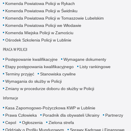
Komenda Powiatowa Policji w Rykach
Komenda Powiatowa Policji w Świdniku
Komenda Powiatowa Policji w Tomaszowie Lubelskim
Komenda Powiatowa Policji we Włodawie
Komenda Miejska Policji w Zamościu
Ośrodek Szkolenia Policji w Lublinie
PRACA W POLICJI
Postępowanie kwalifikacyjne
Wymagane dokumenty
Etapy postępowania kwalifikacyjnego
Listy rankingowe
Terminy przyjęć
Stanowiska cywilne
Wymagania do służby w Policji
Zmiany w procedurze doboru do służby w Policji
Informacje
Kasa Zapomogowo-Pożyczkowa KWP w Lublinie
Prawa Człowieka
Poradnik dla obywateli Ukrainy
Partnerzy
Cepol
Ogłoszenia
Zielona strefa
Oddziały o Profilu Mundurowym
Sprawy Kadrowe i Finansowe