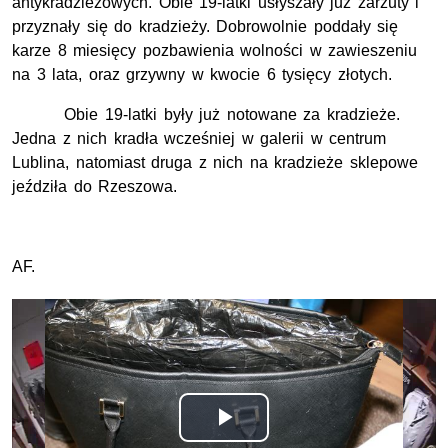
antykradzieżowych. Obie 19-latki usłyszały już zarzuty i
przyznały się do kradzieży. Dobrowolnie poddały się
karze 8 miesięcy pozbawienia wolności w zawieszeniu
na 3 lata, oraz grzywny w kwocie 6 tysięcy złotych.
Obie 19-latki były już notowane za kradzieże.
Jedna z nich kradła wcześniej w galerii w centrum
Lublina, natomiast druga z nich na kradzieże sklepowe
jeździła do Rzeszowa.
AF.
Odtwórz