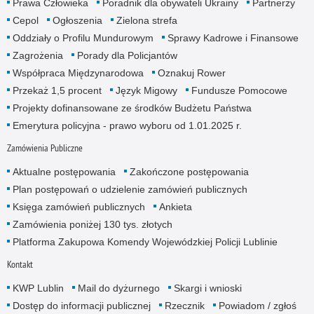
Prawa Człowieka
Poradnik dla obywateli Ukrainy
Partnerzy
Cepol
Ogłoszenia
Zielona strefa
Oddziały o Profilu Mundurowym
Sprawy Kadrowe i Finansowe
Zagrożenia
Porady dla Policjantów
Współpraca Międzynarodowa
Oznakuj Rower
Przekaż 1,5 procent
Język Migowy
Fundusze Pomocowe
Projekty dofinansowane ze środków Budżetu Państwa
Emerytura policyjna - prawo wyboru od 1.01.2025 r.
Zamówienia Publiczne
Aktualne postępowania
Zakończone postępowania
Plan postępowań o udzielenie zamówień publicznych
Księga zamówień publicznych
Ankieta
Zamówienia poniżej 130 tys. złotych
Platforma Zakupowa Komendy Wojewódzkiej Policji Lublinie
Kontakt
KWP Lublin
Mail do dyżurnego
Skargi i wnioski
Dostęp do informacji publicznej
Rzecznik
Powiadom / zgłoś