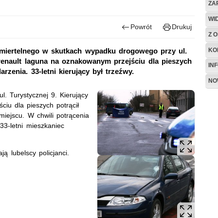
ZA
WI
Powrót
Drukuj
Z O
KO
 śmiertelnego w skutkach wypadku drogowego przy ul.
y renault laguna na oznakowanym przejściu dla pieszych
IN
rzenia. 33-letni kierujący był trzeźwy.
NO
Turystycznej 9. Kierujący
ciu dla pieszych potrącił
miejscu. W chwili potrącenia
33-letni mieszkaniec
lubelscy policjanci.