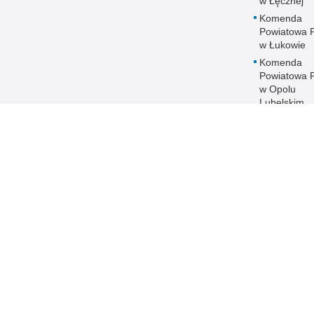
w Łęcznej
Komenda
Powiatowa Po
w Łukowie
Komenda
Powiatowa Po
w Opolu
Lubelskim
Komenda
Powiatowa Po
w Parczewi
Komenda
Powiatowa Po
w Puławach
Komenda
Powiatowa Po
w Radzyniu
Podlaskim
Komenda
Powiatowa Po
w Rykach
Komenda