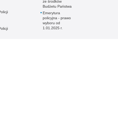
ze środków
Budżetu Państwa
licji
Emerytura
policyjna - prawo
wyboru od
1.01.2025 r.
licji
licji
e
licji
licji
licji