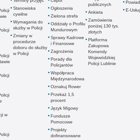
Terminy przyjęć
Cepol
Powiad
publicznych
Stanowiska
Ogłoszenia
E-Usłu
licji
Ankieta
cywilne
Zielona strefa
wie
Zamówienia
Wymagania do
Oddziały o Profilu
poniżej 130 tys.
służby w Policji
Mundurowym
licji
złotych
Zmiany w
Sprawy Kadrowe
Platforma
procedurze
i Finansowe
Zakupowa
doboru do służby
Zagrożenia
Komendy
w Policji
licji
Wojewódzkiej
Porady dla
tawie
Policji Lublinie
Policjantów
Współpraca
licji
Międzynarodowa
Oznakuj Rower
Przekaż 1,5
licji
procent
e
Język Migowy
ji w
Fundusze
Pomocowe
Projekty
licji
dofinansowane