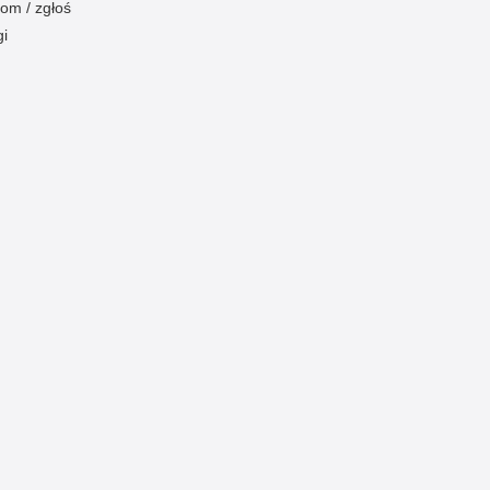
om / zgłoś
gi