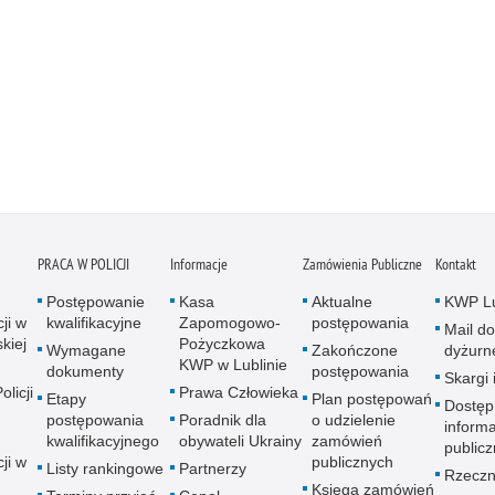
PRACA W POLICJI
Informacje
Zamówienia Publiczne
Kontakt
Postępowanie
Kasa
Aktualne
KWP Lu
ji w
kwalifikacyjne
Zapomogowo-
postępowania
Mail do
kiej
Pożyczkowa
Wymagane
Zakończone
dyżurn
KWP w Lublinie
dokumenty
postępowania
Skargi 
licji
Prawa Człowieka
Etapy
Plan postępowań
Dostęp
postępowania
Poradnik dla
o udzielenie
informa
kwalifikacyjnego
obywateli Ukrainy
zamówień
publicz
ji w
publicznych
Listy rankingowe
Partnerzy
Rzeczn
Księga zamówień