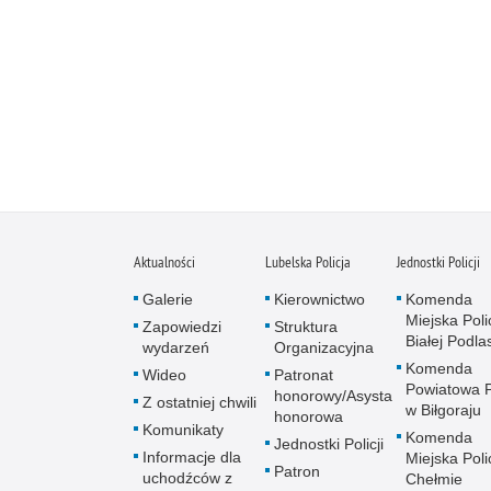
Aktualności
Lubelska Policja
Jednostki Policji
Galerie
Kierownictwo
Komenda
Miejska Polic
Zapowiedzi
Struktura
Białej Podlas
wydarzeń
Organizacyjna
Komenda
Wideo
Patronat
Powiatowa Po
honorowy/Asysta
Z ostatniej chwili
w Biłgoraju
honorowa
Komunikaty
Komenda
Jednostki Policji
Informacje dla
Miejska Polic
Patron
uchodźców z
Chełmie