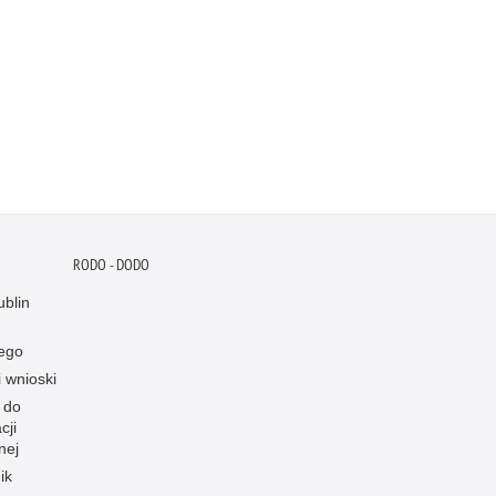
RODO - DODO
blin
ego
i wnioski
 do
cji
nej
ik