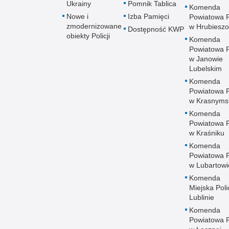
Ukrainy
Pomnik Tablica
Komenda
Nowe i
Izba Pamięci
Powiatowa Po
zmodernizowane
w Hrubieszo
Dostępność KWP
obiekty Policji
Komenda
Powiatowa Po
w Janowie
Lubelskim
Komenda
Powiatowa Po
w Krasnyms
Komenda
Powiatowa Po
w Kraśniku
Komenda
Powiatowa Po
w Lubartowi
Komenda
Miejska Polic
Lublinie
Komenda
Powiatowa Po