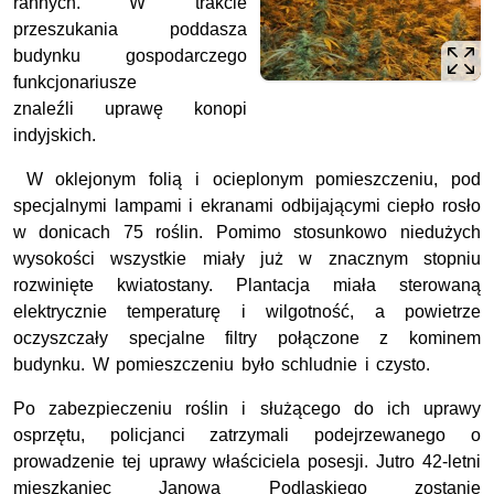
rannych. W trakcie
przeszukania poddasza
budynku gospodarczego
funkcjonariusze
znaleźli uprawę konopi
indyjskich.
W oklejonym folią i ocieplonym pomieszczeniu, pod
specjalnymi lampami i ekranami odbijającymi ciepło rosło
w donicach 75 roślin. Pomimo stosunkowo niedużych
wysokości wszystkie miały już w znacznym stopniu
rozwinięte kwiatostany. Plantacja miała sterowaną
elektrycznie temperaturę i wilgotność, a powietrze
oczyszczały specjalne filtry połączone z kominem
budynku. W pomieszczeniu było schludnie i czysto.
Po zabezpieczeniu roślin i służącego do ich uprawy
osprzętu, policjanci zatrzymali podejrzewanego o
prowadzenie tej uprawy właściciela posesji. Jutro 42-letni
mieszkaniec Janowa Podlaskiego zostanie