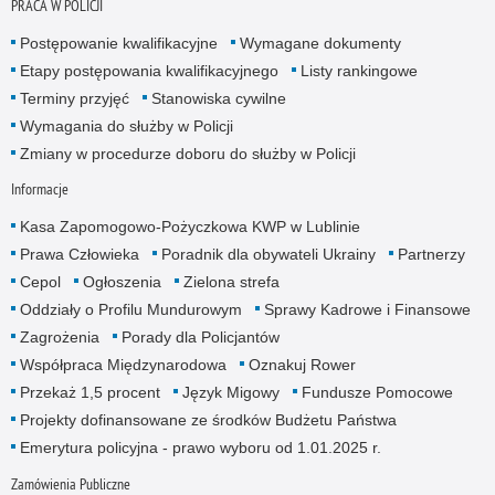
PRACA W POLICJI
Postępowanie kwalifikacyjne
Wymagane dokumenty
Etapy postępowania kwalifikacyjnego
Listy rankingowe
Terminy przyjęć
Stanowiska cywilne
Wymagania do służby w Policji
Zmiany w procedurze doboru do służby w Policji
Informacje
Kasa Zapomogowo-Pożyczkowa KWP w Lublinie
Prawa Człowieka
Poradnik dla obywateli Ukrainy
Partnerzy
Cepol
Ogłoszenia
Zielona strefa
Oddziały o Profilu Mundurowym
Sprawy Kadrowe i Finansowe
Zagrożenia
Porady dla Policjantów
Współpraca Międzynarodowa
Oznakuj Rower
Przekaż 1,5 procent
Język Migowy
Fundusze Pomocowe
Projekty dofinansowane ze środków Budżetu Państwa
Emerytura policyjna - prawo wyboru od 1.01.2025 r.
Zamówienia Publiczne