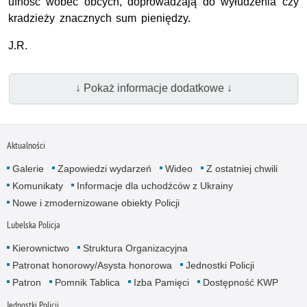
ufność wobec obcych, doprowadzają do wyłudzenia czy
kradzieży znacznych sum pieniędzy.
J.R.
↓ Pokaż informacje dodatkowe ↓
Aktualności
Galerie
Zapowiedzi wydarzeń
Wideo
Z ostatniej chwili
Komunikaty
Informacje dla uchodźców z Ukrainy
Nowe i zmodernizowane obiekty Policji
Lubelska Policja
Kierownictwo
Struktura Organizacyjna
Patronat honorowy/Asysta honorowa
Jednostki Policji
Patron
Pomnik Tablica
Izba Pamięci
Dostępność KWP
Jednostki Policji