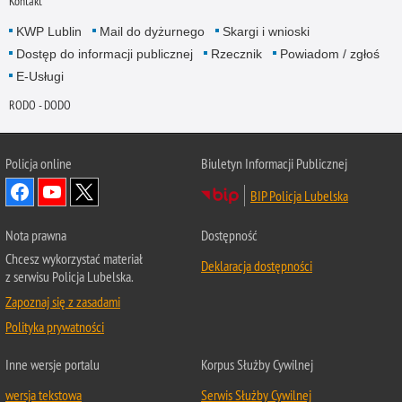
Kontakt
KWP Lublin
Mail do dyżurnego
Skargi i wnioski
Dostęp do informacji publicznej
Rzecznik
Powiadom / zgłoś
E-Usługi
RODO - DODO
Policja online
Biuletyn Informacji Publicznej
BIP Policja Lubelska
Nota prawna
Dostępność
Chcesz wykorzystać materiał
Deklaracja dostępności
z serwisu Policja Lubelska.
Zapoznaj się z zasadami
Polityka prywatności
Inne wersje portalu
Korpus Służby Cywilnej
wersja tekstowa
Serwis Służby Cywilnej