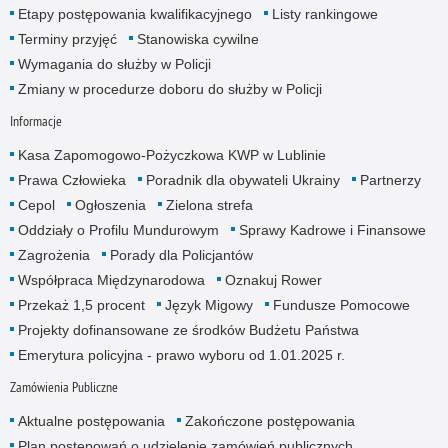
Etapy postępowania kwalifikacyjnego
Listy rankingowe
Terminy przyjęć
Stanowiska cywilne
Wymagania do służby w Policji
Zmiany w procedurze doboru do służby w Policji
Informacje
Kasa Zapomogowo-Pożyczkowa KWP w Lublinie
Prawa Człowieka
Poradnik dla obywateli Ukrainy
Partnerzy
Cepol
Ogłoszenia
Zielona strefa
Oddziały o Profilu Mundurowym
Sprawy Kadrowe i Finansowe
Zagrożenia
Porady dla Policjantów
Współpraca Międzynarodowa
Oznakuj Rower
Przekaż 1,5 procent
Język Migowy
Fundusze Pomocowe
Projekty dofinansowane ze środków Budżetu Państwa
Emerytura policyjna - prawo wyboru od 1.01.2025 r.
Zamówienia Publiczne
Aktualne postępowania
Zakończone postępowania
Plan postępowań o udzielenie zamówień publicznych