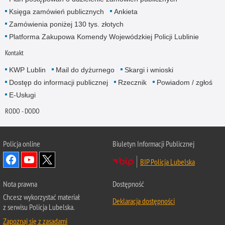
Księga zamówień publicznych
Ankieta
Zamówienia poniżej 130 tys. złotych
Platforma Zakupowa Komendy Wojewódzkiej Policji Lublinie
Kontakt
KWP Lublin
Mail do dyżurnego
Skargi i wnioski
Dostęp do informacji publicznej
Rzecznik
Powiadom / zgłoś
E-Usługi
RODO - DODO
Policja online
Biuletyn Informacji Publicznej
BIP Policja Lubelska
Nota prawna
Dostępność
Chcesz wykorzystać materiał
Deklaracja dostępności
z serwisu Policja Lubelska.
Zapoznaj się z zasadami