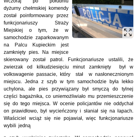
Wczoraj po południu
dyżurny chełmskiej komendy
został poinformowany przez
funkcjonariuszy Straży
Miejskiej o tym, że w
samochodzie zaparkowanym
na Palcu Kupieckim jest
zamknięty pies. Na miejsce
skierowany został patrol. Funkcjonariusze ustalili, że
zwierzak od kilkudziesięciu minut zamknięty był w
volkswagenie passacie, który stał w nasłonecznionym
miejscu. Jedna z szyb w tym samochodzie była lekko
uchylona, ale pies przywiązany był smyczą do tylnej
części bagażnika, co uniemożliwiało mu przemieszczenie
się do tego miejsca. W ocenie policjantów nie oddychał
on prawidłowo, był wycieńczony i słaniał się na łapach.
Właściciel wciąż się nie pojawiał, więc funkcjonariusze
wybili jedną