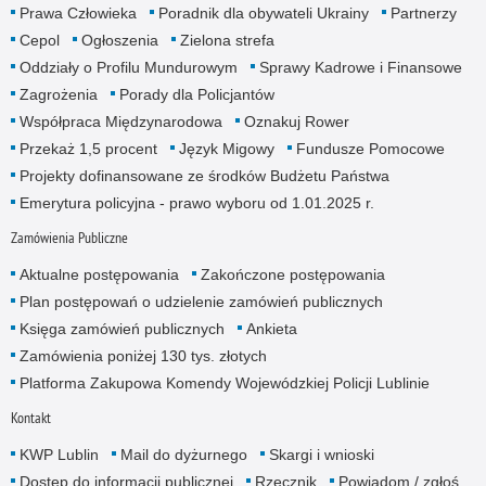
Prawa Człowieka
Poradnik dla obywateli Ukrainy
Partnerzy
Cepol
Ogłoszenia
Zielona strefa
Oddziały o Profilu Mundurowym
Sprawy Kadrowe i Finansowe
Zagrożenia
Porady dla Policjantów
Współpraca Międzynarodowa
Oznakuj Rower
Przekaż 1,5 procent
Język Migowy
Fundusze Pomocowe
Projekty dofinansowane ze środków Budżetu Państwa
Emerytura policyjna - prawo wyboru od 1.01.2025 r.
Zamówienia Publiczne
Aktualne postępowania
Zakończone postępowania
Plan postępowań o udzielenie zamówień publicznych
Księga zamówień publicznych
Ankieta
Zamówienia poniżej 130 tys. złotych
Platforma Zakupowa Komendy Wojewódzkiej Policji Lublinie
Kontakt
KWP Lublin
Mail do dyżurnego
Skargi i wnioski
Dostęp do informacji publicznej
Rzecznik
Powiadom / zgłoś