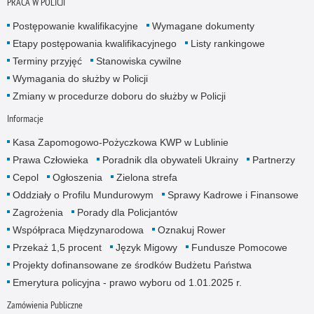
PRACA W POLICJI
Postępowanie kwalifikacyjne
Wymagane dokumenty
Etapy postępowania kwalifikacyjnego
Listy rankingowe
Terminy przyjęć
Stanowiska cywilne
Wymagania do służby w Policji
Zmiany w procedurze doboru do służby w Policji
Informacje
Kasa Zapomogowo-Pożyczkowa KWP w Lublinie
Prawa Człowieka
Poradnik dla obywateli Ukrainy
Partnerzy
Cepol
Ogłoszenia
Zielona strefa
Oddziały o Profilu Mundurowym
Sprawy Kadrowe i Finansowe
Zagrożenia
Porady dla Policjantów
Współpraca Międzynarodowa
Oznakuj Rower
Przekaż 1,5 procent
Język Migowy
Fundusze Pomocowe
Projekty dofinansowane ze środków Budżetu Państwa
Emerytura policyjna - prawo wyboru od 1.01.2025 r.
Zamówienia Publiczne