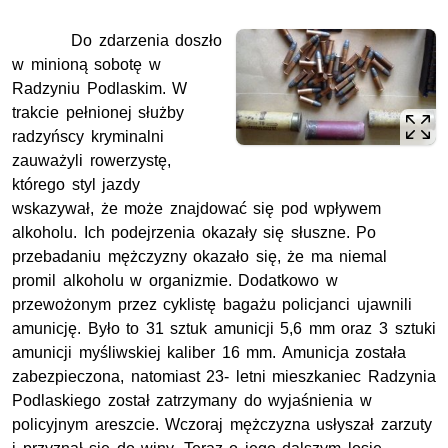
Do zdarzenia doszło
w minioną sobotę w
Radzyniu Podlaskim. W
trakcie pełnionej służby
radzyńscy kryminalni
zauważyli rowerzystę,
którego styl jazdy
wskazywał, że może znajdować się pod wpływem
alkoholu. Ich podejrzenia okazały się słuszne. Po
przebadaniu mężczyzny okazało się, że ma niemal
promil alkoholu w organizmie. Dodatkowo w
przewożonym przez cyklistę bagażu policjanci ujawnili
amunicję. Było to 31 sztuk amunicji 5,6 mm oraz 3 sztuki
amunicji myśliwskiej kaliber 16 mm. Amunicja została
zabezpieczona, natomiast 23- letni mieszkaniec Radzynia
Podlaskiego został zatrzymany do wyjaśnienia w
policyjnym areszcie. Wczoraj mężczyzna usłyszał zarzuty