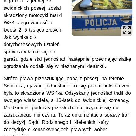
tego roku z jednej ze
świdnickich posesji został
skradziony motocykl marki
WSK. Jego wartość to
kwota 2, 5 tysiąca złotych.
Jak wynikało z
dotychczasowych ustaleń
sprawca włamał się do
garażu gdzie stał jednoślad, następnie przecinając siatkę
ogrodzenia oddalił się w nieznanym kierunku.
Stróże prawa przeszukując jedną z posesji na terenie
Świdnika, ujawnili jednoślad. Jak się potem potwierdziło
była to skradziona WSK-a. Odzyskany jednoślad trafił do
swojego właściciela, a 16-latek do świdnickiej komendy.
Młodzieniec podczas przesłuchania przyznał się do
zarzucanego mu czynu. Teraz dokumentacja sprawy trafi
do decyzji Sądu Rodzinnego i Nieletnich, który
zdecyduje o konsekwencjach prawnych wobec