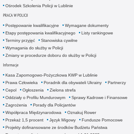
Ośrodek Szkolenia Policji w Lublinie
PRACA W POLICJI
Postępowanie kwalifikacyjne
Wymagane dokumenty
Etapy postępowania kwalifikacyjnego
Listy rankingowe
Terminy przyjęć
Stanowiska cywilne
Wymagania do służby w Policji
Zmiany w procedurze doboru do służby w Policji
Informacje
Kasa Zapomogowo-Pożyczkowa KWP w Lublinie
Prawa Człowieka
Poradnik dla obywateli Ukrainy
Partnerzy
Cepol
Ogłoszenia
Zielona strefa
Oddziały o Profilu Mundurowym
Sprawy Kadrowe i Finansowe
Zagrożenia
Porady dla Policjantów
Współpraca Międzynarodowa
Oznakuj Rower
Przekaż 1,5 procent
Język Migowy
Fundusze Pomocowe
Projekty dofinansowane ze środków Budżetu Państwa