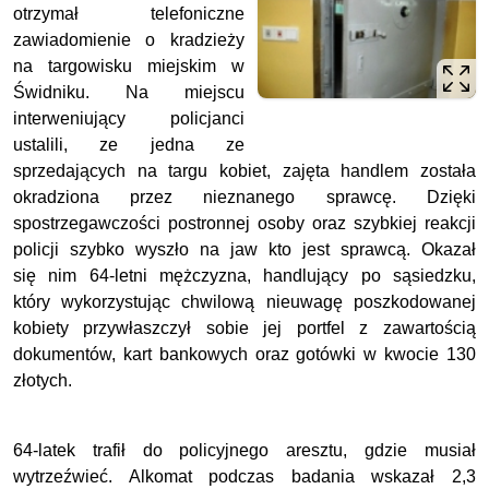
otrzymał telefoniczne
zawiadomienie o kradzieży
na targowisku miejskim w
Świdniku. Na miejscu
interweniujący policjanci
ustalili, ze jedna ze
sprzedających na targu kobiet, zajęta handlem została
okradziona przez nieznanego sprawcę. Dzięki
spostrzegawczości postronnej osoby oraz szybkiej reakcji
policji szybko wyszło na jaw kto jest sprawcą. Okazał
się nim 64-letni mężczyzna, handlujący po sąsiedzku,
który wykorzystując chwilową nieuwagę poszkodowanej
kobiety przywłaszczył sobie jej portfel z zawartością
dokumentów, kart bankowych oraz gotówki w kwocie 130
złotych.
64-latek trafił do policyjnego aresztu, gdzie musiał
wytrzeźwieć. Alkomat podczas badania wskazał 2,3