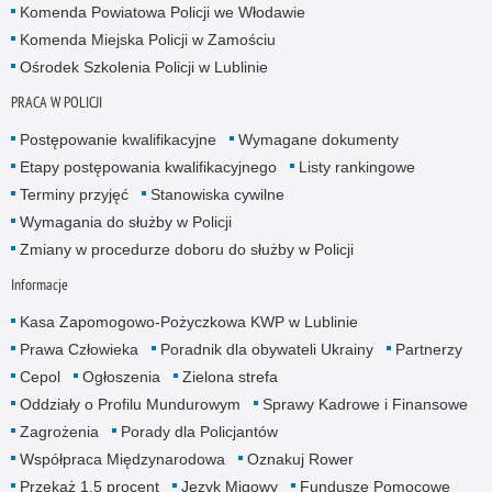
Komenda Powiatowa Policji we Włodawie
Komenda Miejska Policji w Zamościu
Ośrodek Szkolenia Policji w Lublinie
PRACA W POLICJI
Postępowanie kwalifikacyjne
Wymagane dokumenty
Etapy postępowania kwalifikacyjnego
Listy rankingowe
Terminy przyjęć
Stanowiska cywilne
Wymagania do służby w Policji
Zmiany w procedurze doboru do służby w Policji
Informacje
Kasa Zapomogowo-Pożyczkowa KWP w Lublinie
Prawa Człowieka
Poradnik dla obywateli Ukrainy
Partnerzy
Cepol
Ogłoszenia
Zielona strefa
Oddziały o Profilu Mundurowym
Sprawy Kadrowe i Finansowe
Zagrożenia
Porady dla Policjantów
Współpraca Międzynarodowa
Oznakuj Rower
Przekaż 1,5 procent
Język Migowy
Fundusze Pomocowe