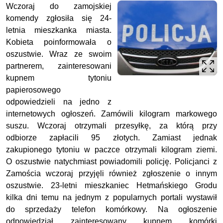
Wczoraj do zamojskiej
komendy zgłosiła się 24-
letnia mieszkanka miasta.
Kobieta poinformowała o
oszustwie. Wraz ze swoim
partnerem, zainteresowani
kupnem tytoniu
papierosowego
odpowiedzieli na jedno z
internetowych ogłoszeń. Zamówili kilogram markowego
suszu. Wczoraj otrzymali przesyłkę, za którą przy
odbiorze zapłacili 95 złotych. Zamiast jednak
zakupionego tytoniu w paczce otrzymali kilogram ziemi.
O oszustwie natychmiast powiadomili policję. Policjanci z
Zamościa wczoraj przyjęli również zgłoszenie o innym
oszustwie. 23-letni mieszkaniec Hetmańskiego Grodu
kilka dni temu na jednym z popularnych portali wystawił
do sprzedaży telefon komórkowy. Na ogłoszenie
odpowiedział zainteresowany kupnem komórki