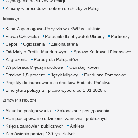
Wymagania do służby w Policji
Zmiany w procedurze doboru do służby w Policji
Informacje
Kasa Zapomogowo-Pożyczkowa KWP w Lublinie
Prawa Człowieka
Poradnik dla obywateli Ukrainy
Partnerzy
Cepol
Ogłoszenia
Zielona strefa
Oddziały o Profilu Mundurowym
Sprawy Kadrowe i Finansowe
Zagrożenia
Porady dla Policjantów
Współpraca Międzynarodowa
Oznakuj Rower
Przekaż 1,5 procent
Język Migowy
Fundusze Pomocowe
Projekty dofinansowane ze środków Budżetu Państwa
Emerytura policyjna - prawo wyboru od 1.01.2025 r.
Zamówienia Publiczne
Aktualne postępowania
Zakończone postępowania
Plan postępowań o udzielenie zamówień publicznych
Księga zamówień publicznych
Ankieta
Zamówienia poniżej 130 tys. złotych