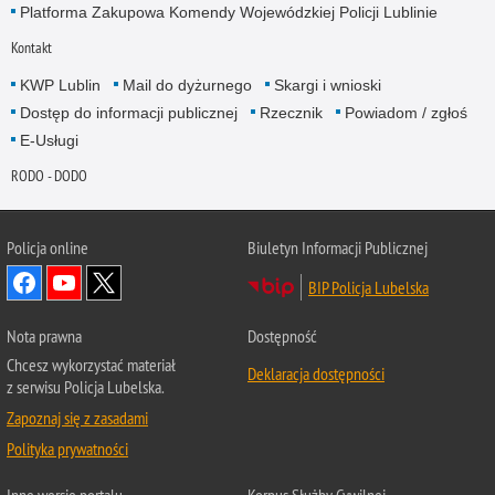
Platforma Zakupowa Komendy Wojewódzkiej Policji Lublinie
Kontakt
KWP Lublin
Mail do dyżurnego
Skargi i wnioski
Dostęp do informacji publicznej
Rzecznik
Powiadom / zgłoś
E-Usługi
RODO - DODO
Policja online
Biuletyn Informacji Publicznej
BIP Policja Lubelska
Nota prawna
Dostępność
Chcesz wykorzystać materiał
Deklaracja dostępności
z serwisu Policja Lubelska.
Zapoznaj się z zasadami
Polityka prywatności