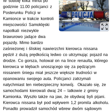
W sobotę kilka minut po
godzinie 11.00 policjanci z
Posterunku Policji w
Kamionce w trakcie kontroli
miejscowości Samoklęski
napotkali niezwykle
brawurowo jadące dwa
pojazdy. Mimo bardzo
zaśnieżonej i śliskiej nawierzchni kierowca nissana
pędził z dużą prędkością ledwo co utrzymując pojazd na
drodze. Co gorsza, holował on na lince renaulta, którego
kierowca w kłębach unoszącego się za pędzącym
nissanem śniegu miał jeszcze większe trudności w
opanowaniu swojego auta. Policjanci zatrzymali
natychmiast ten niebezpieczny konwój. Okazało się, że
samochodami kierowali dwaj 24 – latkowie z gminy
Kamionka. Wyszło także na jaw, że obydwaj byli pijani.
Kierowca nissana był pod wpływem 1,2 promila alkoholu.
Ponadto prowadził samochód wbrew dwóm sądowym