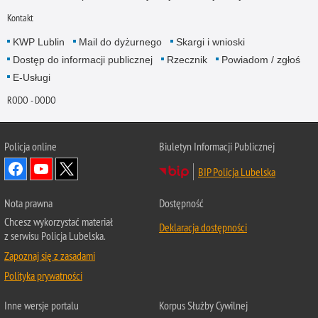
Kontakt
KWP Lublin
Mail do dyżurnego
Skargi i wnioski
Dostęp do informacji publicznej
Rzecznik
Powiadom / zgłoś
E-Usługi
RODO - DODO
Policja online
Biuletyn Informacji Publicznej
BIP Policja Lubelska
Nota prawna
Dostępność
Chcesz wykorzystać materiał
Deklaracja dostępności
z serwisu Policja Lubelska.
Zapoznaj się z zasadami
Polityka prywatności
Inne wersje portalu
Korpus Służby Cywilnej