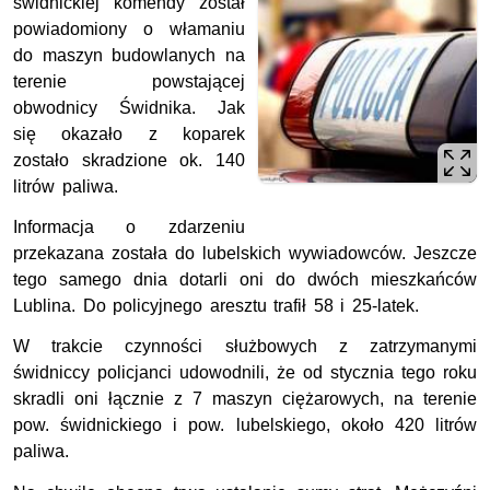
świdnickiej komendy został
powiadomiony o włamaniu
do maszyn budowlanych na
terenie powstającej
obwodnicy Świdnika. Jak
się okazało z koparek
zostało skradzione ok. 140
litrów paliwa.
Informacja o zdarzeniu
przekazana została do lubelskich wywiadowców. Jeszcze
tego samego dnia dotarli oni do dwóch mieszkańców
Lublina. Do policyjnego aresztu trafił 58 i 25-latek.
W trakcie czynności służbowych z zatrzymanymi
świdniccy policjanci udowodnili, że od stycznia tego roku
skradli oni łącznie z 7 maszyn ciężarowych, na terenie
pow. świdnickiego i pow. lubelskiego, około 420 litrów
paliwa.