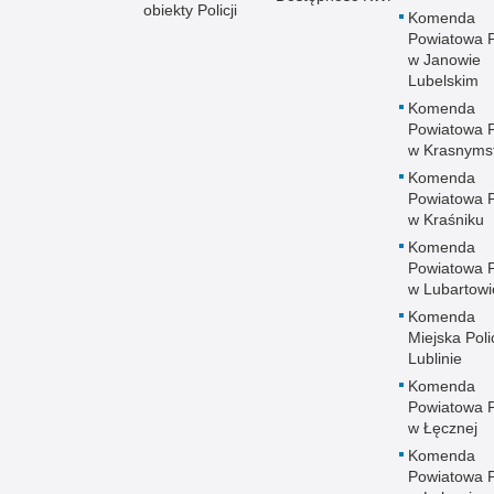
obiekty Policji
Komenda
Powiatowa Po
w Janowie
Lubelskim
Komenda
Powiatowa Po
w Krasnyms
Komenda
Powiatowa Po
w Kraśniku
Komenda
Powiatowa Po
w Lubartowi
Komenda
Miejska Polic
Lublinie
Komenda
Powiatowa Po
w Łęcznej
Komenda
Powiatowa Po