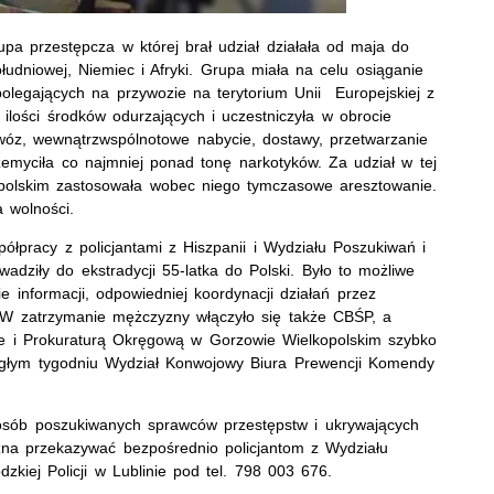
a przestępcza w której brał udział działała od maja do
łudniowej, Niemiec i Afryki. Grupa miała na celu osiąganie
polegających na przywozie na terytorium Unii Europejskiej z
 ilości środków odurzających i uczestniczyła w obrocie
wóz, wewnątrzwspólnotowe nabycie, dostawy, przetwarzanie
emyciła co najmniej ponad tonę narkotyków. Za udział w tej
polskim zastosowała wobec niego tymczasowe aresztowanie.
 wolności.
spółpracy z policjantami z Hiszpanii i Wydziału Poszukiwań i
adziły do ekstradycji 55-latka do Polski. Było to możliwe
ie informacji, odpowiedniej koordynacji działań przez
. W zatrzymanie mężczyzny włączyło się także CBŚP, a
e i Prokuraturą Okręgową w Gorzowie Wielkopolskim szybko
egłym tygodniu Wydział Konwojowy Biura Prewencji Komendy
osób poszukiwanych sprawców przestępstw i ukrywających
żna przekazywać bezpośrednio policjantom z Wydziału
kiej Policji w Lublinie pod tel. 798 003 676.