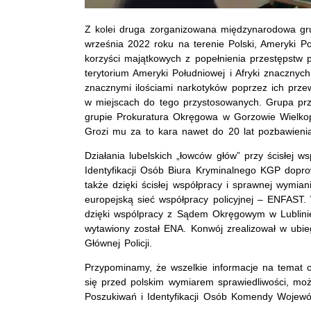
Z kolei druga zorganizowana międzynarodowa grup
września 2022 roku na terenie Polski, Ameryki Po
korzyści majątkowych z popełnienia przestępstw 
terytorium Ameryki Południowej i Afryki znacznych
znacznymi ilościami narkotyków poprzez ich prze
w miejscach do tego przystosowanych. Grupa prz
grupie Prokuratura Okręgowa w Gorzowie Wielko
Grozi mu za to kara nawet do 20 lat pozbawienia
Działania lubelskich „łowców głów” przy ścisłej w
Identyfikacji Osób Biura Kryminalnego KGP doprow
także dzięki ścisłej współpracy i sprawnej wymian
europejską sieć współpracy policyjnej – ENFAST
dzięki wspólpracy z Sądem Okręgowym w Lublini
wytawiony został ENA. Konwój zrealizował w ubi
Głównej Policji.
Przypominamy, że wszelkie informacje na temat 
się przed polskim wymiarem sprawiedliwości, mo
Poszukiwań i Identyfikacji Osób Komendy Wojewódz