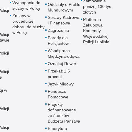
Zamówienia
Wymagania do
Oddziały o Profilu
poniżej 130 tys.
służby w Policji
Mundurowym
licji
złotych
Zmiany w
Sprawy Kadrowe
Platforma
procedurze
i Finansowe
Zakupowa
doboru do służby
Zagrożenia
Komendy
w Policji
licji
Wojewódzkiej
Porady dla
tawie
Policji Lublinie
Policjantów
Współpraca
licji
Międzynarodowa
Oznakuj Rower
Przekaż 1,5
licji
procent
e
Język Migowy
ji w
Fundusze
Pomocowe
Projekty
licji
dofinansowane
ze środków
Budżetu Państwa
licji
Emerytura