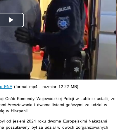
Odtwórz
wideo
ego ENA
(format mp4 - rozmiar 12.22 MB)
ji Osób Komendy Wojewódzkiej Policji w Lublinie ustalili, że
mi Aresztowania i dwoma listami gończymi za udział w
się w Hiszpanii.
był od jesieni 2024 roku dwoma Europejskimi Nakazami
zna poszukiwany był za udział w dwóch zorganizowanych