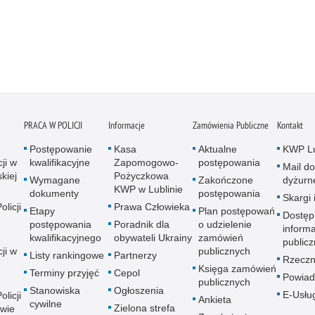
PRACA W POLICJI
Informacje
Zamówienia Publiczne
Kontakt
Postępowanie
Kasa
Aktualne
KWP Lu
ji w
kwalifikacyjne
Zapomogowo-
postępowania
Mail do
kiej
Pożyczkowa
Wymagane
Zakończone
dyżurn
KWP w Lublinie
dokumenty
postępowania
Skargi 
licji
Prawa Człowieka
Etapy
Plan postępowań
Dostęp
postępowania
Poradnik dla
o udzielenie
informa
kwalifikacyjnego
obywateli Ukrainy
zamówień
publicz
ji w
publicznych
Listy rankingowe
Partnerzy
Rzeczn
Księga zamówień
Terminy przyjęć
Cepol
Powiad
publicznych
Stanowiska
Ogłoszenia
E-Usłu
licji
Ankieta
cywilne
Zielona strefa
wie