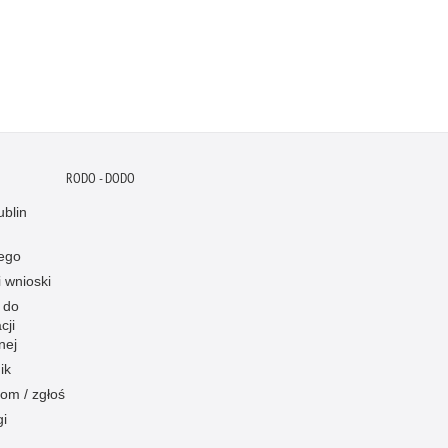
RODO - DODO
blin
ego
i wnioski
 do
cji
nej
ik
om / zgłoś
gi