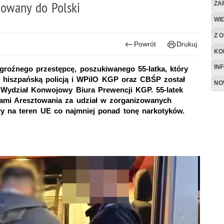
owany do Polski
ZA
WI
Z O
Powrót
Drukuj
KO
IN
groźnego przestępcę, poszukiwanego 55-latka, który
z hiszpańską policją i WPiIO KGP oraz CBŚP został
NO
 Wydział Konwojowy Biura Prewencji KGP. 55-latek
ami Aresztowania za udział w zorganizowanych
ły na teren UE co najmniej ponad tonę narkotyków.