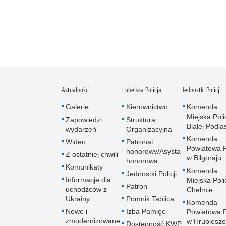
Aktualności
Lubelska Policja
Jednostki Policji
Galerie
Kierownictwo
Komenda
Miejska Polic
Zapowiedzi
Struktura
Białej Podlas
wydarzeń
Organizacyjna
Komenda
Wideo
Patronat
Powiatowa Po
honorowy/Asysta
Z ostatniej chwili
w Biłgoraju
honorowa
Komunikaty
Komenda
Jednostki Policji
Informacje dla
Miejska Polic
Patron
uchodźców z
Chełmie
Ukrainy
Pomnik Tablica
Komenda
Nowe i
Izba Pamięci
Powiatowa Po
zmodernizowane
w Hrubieszo
Dostępność KWP