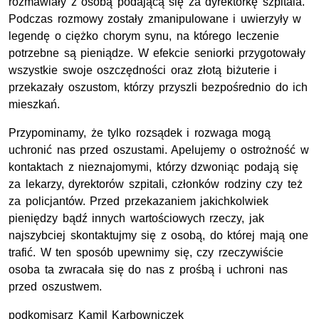
rozmawiały z osobą podającą się za dyrektorkę szpitala.
Podczas rozmowy zostały zmanipulowane i uwierzyły w
legendę o ciężko chorym synu, na którego leczenie
potrzebne są pieniądze. W efekcie seniorki przygotowały
wszystkie swoje oszczędności oraz złotą biżuterie i
przekazały oszustom, którzy przyszli bezpośrednio do ich
mieszkań.
Przypominamy, że tylko rozsądek i rozwaga mogą
uchronić nas przed oszustami. Apelujemy o ostrożność w
kontaktach z nieznajomymi, którzy dzwoniąc podają się
za lekarzy, dyrektorów szpitali, członków rodziny czy też
za policjantów. Przed przekazaniem jakichkolwiek
pieniędzy bądź innych wartościowych rzeczy, jak
najszybciej skontaktujmy się z osobą, do której mają one
trafić. W ten sposób upewnimy się, czy rzeczywiście
osoba ta zwracała się do nas z prośbą i uchroni nas
przed oszustwem.
podkomisarz Kamil Karbowniczek