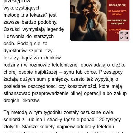
przestępców
wykorzystujących
metodę „na lekarza” jest
zawsze bardzo podobny.
Oszuści wymyślają legendę
i dzwonią do starszych
osób. Podają się za
dyrektorów szpitali czy
lekarzy, bądź za członków
rodziny i w rozmowie telefonicznej opowiadają o ciężko
chorej osobie najbliższej – synu lub córce. Przestępcy
żądają dużych sum pieniędzy, często też wypytują o
posiadane oszczędności czy kosztowności, które mają
sfinansować przeprowadzenie pilnej operacji albo zakup
drogich lekarstw.
Tą metodą w tym tygodniu zostały oszukane dwie
seniorki z Lublina i straciły łącznie ponad 120 tysięcy
złotych. Starsze kobiety najpierw odebrały telefon i