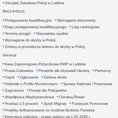
Ośrodek Szkolenia Policji w Lublinie
PRACA W POLICJI
Postępowanie kwalifikacyjne
Wymagane dokumenty
Etapy postępowania kwalifikacyjnego
Listy rankingowe
Terminy przyjęć
Stanowiska cywilne
Wymagania do służby w Policji
Zmiany w procedurze doboru do służby w Policji
Informacje
Kasa Zapomogowo-Pożyczkowa KWP w Lublinie
Prawa Człowieka
Poradnik dla obywateli Ukrainy
Partnerzy
Cepol
Ogłoszenia
Zielona strefa
Oddziały o Profilu Mundurowym
Sprawy Kadrowe i Finansowe
Zagrożenia
Porady dla Policjantów
Współpraca Międzynarodowa
Oznakuj Rower
Przekaż 1,5 procent
Język Migowy
Fundusze Pomocowe
Projekty dofinansowane ze środków Budżetu Państwa
Emerytura policyjna - prawo wyboru od 1.01.2025 r.