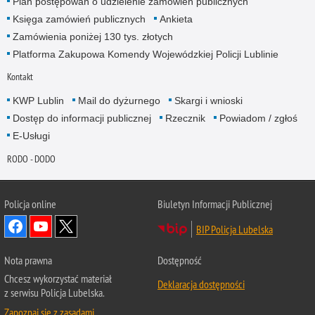
Plan postępowań o udzielenie zamówień publicznych
Księga zamówień publicznych
Ankieta
Zamówienia poniżej 130 tys. złotych
Platforma Zakupowa Komendy Wojewódzkiej Policji Lublinie
Kontakt
KWP Lublin
Mail do dyżurnego
Skargi i wnioski
Dostęp do informacji publicznej
Rzecznik
Powiadom / zgłoś
E-Usługi
RODO - DODO
Policja online
Biuletyn Informacji Publicznej
BIP Policja Lubelska
Nota prawna
Dostępność
Chcesz wykorzystać materiał
Deklaracja dostępności
z serwisu Policja Lubelska.
Zapoznaj się z zasadami