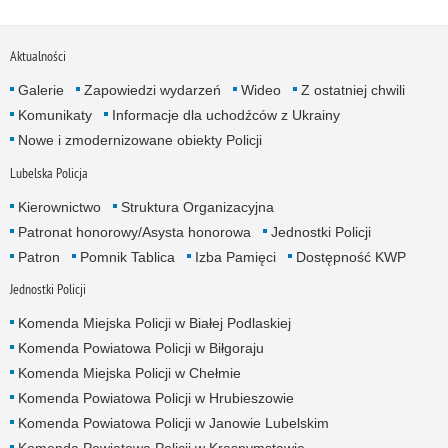
Aktualności
Galerie
Zapowiedzi wydarzeń
Wideo
Z ostatniej chwili
Komunikaty
Informacje dla uchodźców z Ukrainy
Nowe i zmodernizowane obiekty Policji
Lubelska Policja
Kierownictwo
Struktura Organizacyjna
Patronat honorowy/Asysta honorowa
Jednostki Policji
Patron
Pomnik Tablica
Izba Pamięci
Dostępność KWP
Jednostki Policji
Komenda Miejska Policji w Białej Podlaskiej
Komenda Powiatowa Policji w Biłgoraju
Komenda Miejska Policji w Chełmie
Komenda Powiatowa Policji w Hrubieszowie
Komenda Powiatowa Policji w Janowie Lubelskim
Komenda Powiatowa Policji w Krasnymstawie