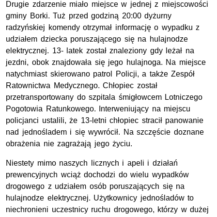
Drugie zdarzenie miało miejsce w jednej z miejscowości
gminy Borki. Tuż przed godziną 20:00 dyżurny
radzyńskiej komendy otrzymał informację o wypadku z
udziałem dziecka poruszającego się na hulajnodze
elektrycznej. 13- latek został znaleziony gdy leżał na
jezdni, obok znajdowała się jego hulajnoga. Na miejsce
natychmiast skierowano patrol Policji, a także Zespół
Ratownictwa Medycznego. Chłopiec został
przetransportowany do szpitala śmigłowcem Lotniczego
Pogotowia Ratunkowego. Interweniujący na miejscu
policjanci ustalili, że 13-letni chłopiec stracił panowanie
nad jednośladem i się wywrócił. Na szczęście doznane
obrażenia nie zagrażają jego życiu.
Niestety mimo naszych licznych i apeli i działań
prewencyjnych wciąż dochodzi do wielu wypadków
drogowego z udziałem osób poruszających się na
hulajnodze elektrycznej. Użytkownicy jednośladów to
niechronieni uczestnicy ruchu drogowego, którzy w dużej